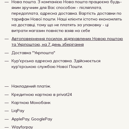
Нова пошта. З компанією Нова пошта працюємо будь-
яким зручним для Вас способом - післяплата,
передоплата, адресна доставка. Вартість доставки по
тарифам Нової пошти. Наші клієнти істотно економлять
на доставці, тому що не платять за упаковку - ці
витрати магазин повністю взяв на себе
Автоповернення посилок, відправлених Новою поштою
та Укрпоштою, на 7 день зберігання
Доставка "Укрпошта"
Кур'єрська адресна доставка. Здійснюється
кур'єрською службою Нової Пошти.
Накладений платіж.
Кредитною карткою в privat24
Карткою Монобанк
LiqPay
ApplePay, GooglePay
Wayforpay