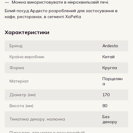
Можна використовувати в мікрохвильовій печі.
Білий посуд Ардесто розроблений для застосування в
кафе, ресторанах, в сегменті ХоРеКа
Характеристики
Бренд
Ardesto
Країна виробник
Китай
Форма
Кругла
Порцелян
Матеріал
а
Діаметр (мм)
170
Висота (мм)
80
Без
Тематика декору, малюнка
декору
Підходить для миття в посудомийній