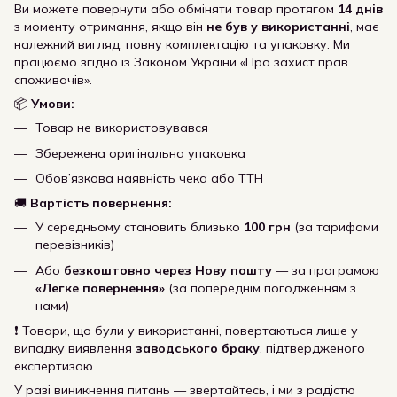
Ви можете повернути або обміняти товар протягом
14 днів
з моменту отримання, якщо він
не був у використанні
, має
належний вигляд, повну комплектацію та упаковку. Ми
працюємо згідно із Законом України «Про захист прав
споживачів».
📦
Умови:
Товар не використовувався
Збережена оригінальна упаковка
Обов’язкова наявність чека або ТТН
🚚
Вартість повернення:
У середньому становить близько
100 грн
(за тарифами
перевізників)
Або
безкоштовно через Нову пошту
— за програмою
«Легке повернення»
(за попереднім погодженням з
нами)
❗ Товари, що були у використанні, повертаються лише у
випадку виявлення
заводського браку
, підтвердженого
експертизою.
У разі виникнення питань — звертайтесь, і ми з радістю