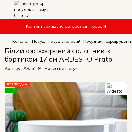
Контент захищено авторським правом!
Каталог
Посуд
Посуд столовий
Посуд для сервірування
Білий фарфоровий салатник з
бортиком 17 см ARDESTO Prato
Артикул:
AR3618P
Написати відгук
РОЗПРОДАЖ
2