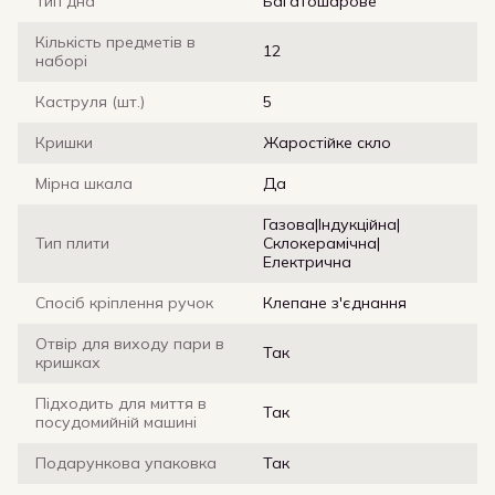
Тип дна
Багатошарове
Кількість предметів в
12
наборі
Каструля (шт.)
5
Кришки
Жаростійке скло
Мірна шкала
Да
Газова|Індукційна|
Тип плити
Склокерамічна|
Електрична
Спосіб кріплення ручок
Клепане з'єднання
Отвір для виходу пари в
Так
кришках
Підходить для миття в
Так
посудомийній машині
Подарункова упаковка
Так