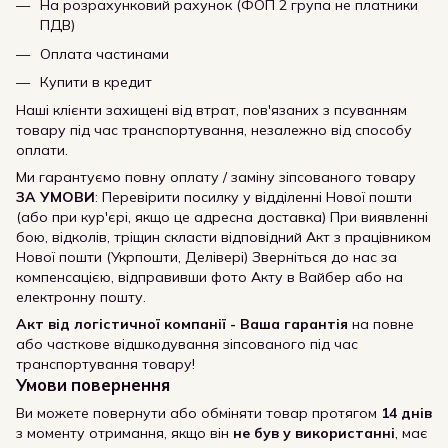
На розрахунковий рахунок (ФОП 2 група не платники
ПДВ)
Оплата частинами
Купити в кредит
Наші клієнти захищені від втрат, пов'язаних з псуванням
товару під час транспортування, незалежно від способу
оплати.
Ми гарантуємо повну оплату / заміну зіпсованого товару
ЗА УМОВИ
: Перевірити посилку у відділенні Нової пошти
(або при кур'єрі, якщо це адресна доставка) При виявленні
бою, відколів, тріщин скласти відповідний Акт з працівником
Нової пошти (Укрпошти, Делівері) Зверніться до нас за
компенсацією, відправивши фото Акту в Вайбер або на
електронну пошту.
Акт від логістичної компанії - Ваша гарантія
на повне
або часткове відшкодування зіпсованого під час
транспортування товару!
Умови повернення
Ви можете повернути або обміняти товар протягом
14 днів
з моменту отримання, якщо він
не був у використанні
, має