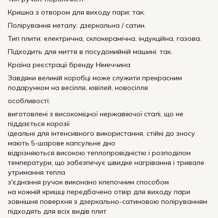
Кришка з отвором для виходу пари: так.
Полірування металу: дзеркальна / сатин.
Тип плити: електрична, склокерамічна, індукційна, газова.
Підходить для миття в посудомийній машині: так.
Країна реєстрації бренду Німеччина
Завдяки великій коробці може служити прекрасним
подарунком на весілля, ювілей, новосілля
особливості:
виготовлені з високоміцної нержавіючої сталі, що не
піддається корозії
ідеальні для інтенсивного використання, стійкі до зносу
мають 5-шарове капсульне дно
відрізняються високою теплопровідністю і розподілом
температури, що забезпечує швидке нагрівання і тривале
утримання тепла
з'єднання ручок виконано клепочним способом
на кожній кришці передбачено отвір для виходу пари
зовнішня поверхня з дзеркально-сатиновою поліруванням
підходять для всіх видів плит