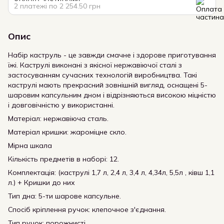
2 платежі по 2 254.50 грн
Опис
Набір каструль - це завжди смачне і здорове приготування
їжі. Каструлі виконані з якісної нержавіючої сталі з
застосуванням сучасних технологій виробництва. Такі
каструлі мають прекрасний зовнішній вигляд, оснащені 5-
шаровим капсульним дном і відрізняються високою міцністю
і довговічністю у використанні.
Матеріал: нержавіюча сталь.
Матеріал кришки: жароміцне скло.
Мірна шкала
Кількість предметів в наборі: 12.
Комплектація: (каструлі 1,7 л, 2,4 л, 3,4 л, 4,34л, 5,5л , ківш 1,1
л.) + Кришки до них
Тип дна: 5-ти шарове капсульне.
Спосіб кріплення ручок: клепочное з'єднання.
Тип ручок: порожнисті.