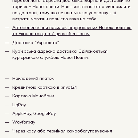
передоплата, адресна доставка. Вартість доставки по
тарифам Нової пошти. Наші клієнти істотно економлять
на доставці, тому що не платять за упаковку - ці
витрати магазин повністю взяв на себе
Автоповернення посилок, відправлених Новою поштою
та Укрпоштою, на 7 день зберігання
Доставка "Укрпошта"
Кур'єрська адресна доставка. Здійснюється
кур'єрською службою Нової Пошти.
Накладений платіж.
Кредитною карткою в privat24
Карткою Монобанк
LiqPay
ApplePay, GooglePay
Wayforpay
Через касу або термінал самообслуговування