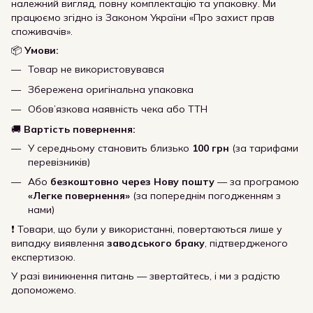
належний вигляд, повну комплектацію та упаковку. Ми
працюємо згідно із Законом України «Про захист прав
споживачів».
📦
Умови:
Товар не використовувався
Збережена оригінальна упаковка
Обов’язкова наявність чека або ТТН
🚚
Вартість повернення:
У середньому становить близько
100 грн
(за тарифами
перевізників)
Або
безкоштовно через Нову пошту
— за програмою
«Легке повернення»
(за попереднім погодженням з
нами)
❗ Товари, що були у використанні, повертаються лише у
випадку виявлення
заводського браку
, підтвердженого
експертизою.
У разі виникнення питань — звертайтесь, і ми з радістю
допоможемо.