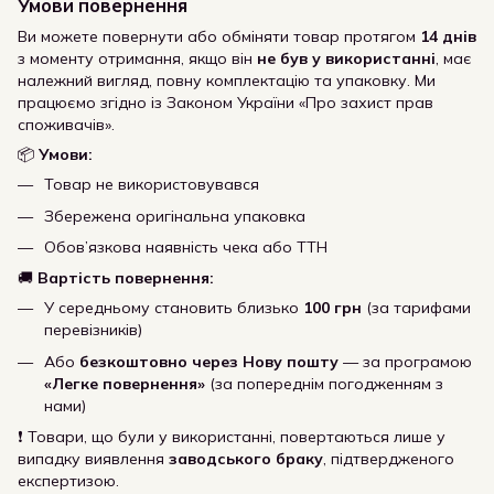
Умови повернення
Ви можете повернути або обміняти товар протягом
14 днів
з моменту отримання, якщо він
не був у використанні
, має
належний вигляд, повну комплектацію та упаковку. Ми
працюємо згідно із Законом України «Про захист прав
споживачів».
📦
Умови:
Товар не використовувався
Збережена оригінальна упаковка
Обов’язкова наявність чека або ТТН
🚚
Вартість повернення:
У середньому становить близько
100 грн
(за тарифами
перевізників)
Або
безкоштовно через Нову пошту
— за програмою
«Легке повернення»
(за попереднім погодженням з
нами)
❗ Товари, що були у використанні, повертаються лише у
випадку виявлення
заводського браку
, підтвердженого
експертизою.