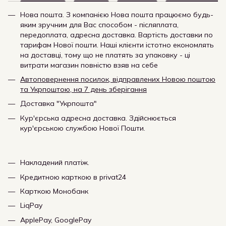
Нова пошта. З компанією Нова пошта працюємо будь-
яким зручним для Вас способом - післяплата,
передоплата, адресна доставка. Вартість доставки по
тарифам Нової пошти. Наші клієнти істотно економлять
на доставці, тому що не платять за упаковку - ці
витрати магазин повністю взяв на себе
Автоповернення посилок, відправлених Новою поштою
та Укрпоштою, на 7 день зберігання
Доставка "Укрпошта"
Кур'єрська адресна доставка. Здійснюється
кур'єрською службою Нової Пошти.
Накладений платіж.
Кредитною карткою в privat24
Карткою Монобанк
LiqPay
ApplePay, GooglePay