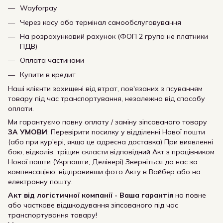
Wayforpay
Через касу або термінал самообслуговування
На розрахунковий рахунок (ФОП 2 група не платники
ПДВ)
Оплата частинами
Купити в кредит
Наші клієнти захищені від втрат, пов'язаних з псуванням
товару під час транспортування, незалежно від способу
оплати.
Ми гарантуємо повну оплату / заміну зіпсованого товару
ЗА УМОВИ
: Перевірити посилку у відділенні Нової пошти
(або при кур'єрі, якщо це адресна доставка) При виявленні
бою, відколів, тріщин скласти відповідний Акт з працівником
Нової пошти (Укрпошти, Делівері) Зверніться до нас за
компенсацією, відправивши фото Акту в Вайбер або на
електронну пошту.
Акт від логістичної компанії - Ваша гарантія
на повне
або часткове відшкодування зіпсованого під час
транспортування товару!