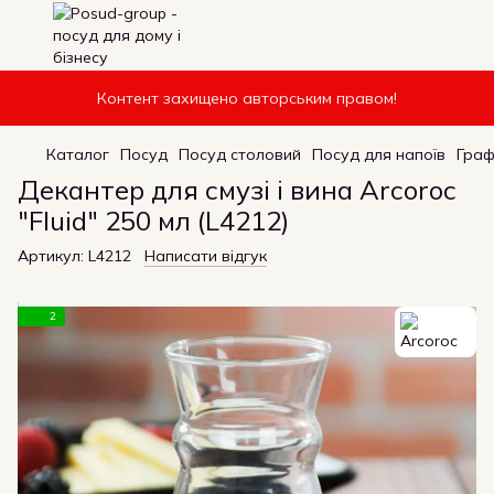
Контент захищено авторським правом!
Каталог
Посуд
Посуд столовий
Посуд для напоїв
Граф
Декантер для смузі і вина Arcoroc
"Fluid" 250 мл (L4212)
Артикул:
L4212
Написати відгук
2