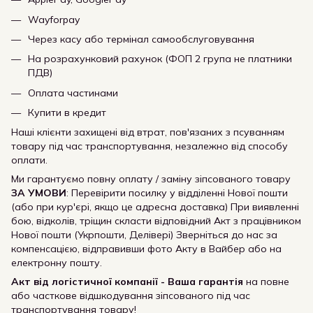
Wayforpay
Через касу або термінал самообслуговування
На розрахунковий рахунок (ФОП 2 група не платники
ПДВ)
Оплата частинами
Купити в кредит
Наші клієнти захищені від втрат, пов'язаних з псуванням
товару під час транспортування, незалежно від способу
оплати.
Ми гарантуємо повну оплату / заміну зіпсованого товару
ЗА УМОВИ
: Перевірити посилку у відділенні Нової пошти
(або при кур'єрі, якщо це адресна доставка) При виявленні
бою, відколів, тріщин скласти відповідний Акт з працівником
Нової пошти (Укрпошти, Делівері) Зверніться до нас за
компенсацією, відправивши фото Акту в Вайбер або на
електронну пошту.
Акт від логістичної компанії - Ваша гарантія
на повне
або часткове відшкодування зіпсованого під час
транспортування товару!