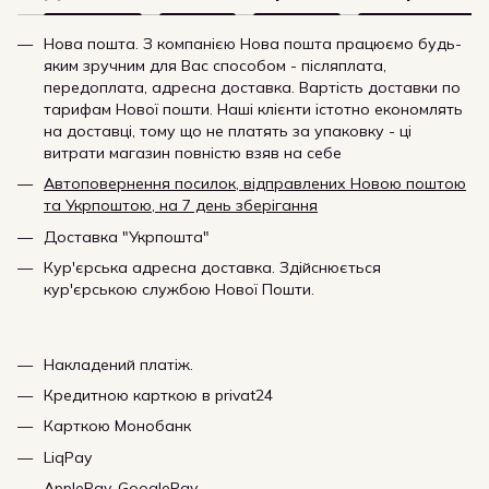
Нова пошта. З компанією Нова пошта працюємо будь-
яким зручним для Вас способом - післяплата,
передоплата, адресна доставка. Вартість доставки по
тарифам Нової пошти. Наші клієнти істотно економлять
на доставці, тому що не платять за упаковку - ці
витрати магазин повністю взяв на себе
Автоповернення посилок, відправлених Новою поштою
та Укрпоштою, на 7 день зберігання
Доставка "Укрпошта"
Кур'єрська адресна доставка. Здійснюється
кур'єрською службою Нової Пошти.
Накладений платіж.
Кредитною карткою в privat24
Карткою Монобанк
LiqPay
ApplePay, GooglePay