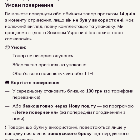
Умови повернення
Ви можете повернути або обміняти товар протягом
14 днів
з моменту отримання, якщо він
не був у використанні
, має
належний вигляд, повну комплектацію та упаковку. Ми
працюємо згідно із Законом України «Про захист прав
споживачів».
📦
Умови:
Товар не використовувався
Збережена оригінальна упаковка
Обов’язкова наявність чека або ТТН
🚚
Вартість повернення:
У середньому становить близько
100 грн
(за тарифами
перевізників)
Або
безкоштовно через Нову пошту
— за програмою
«Легке повернення»
(за попереднім погодженням з
нами)
❗ Товари, що були у використанні, повертаються лише у
випадку виявлення
заводського браку
, підтвердженого
експертизою.