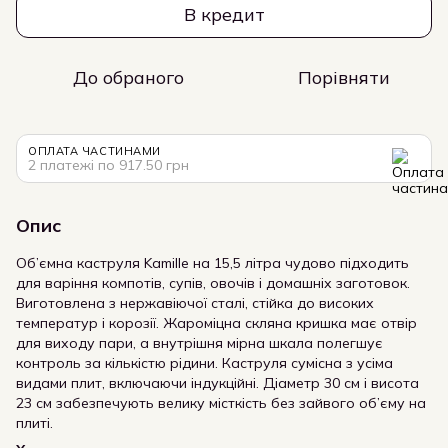
В кредит
До обраного
Порівняти
ОПЛАТА ЧАСТИНАМИ
2 платежі по 917.50 грн
Опис
Об’ємна каструля Kamille на 15,5 літра чудово підходить
для варіння компотів, супів, овочів і домашніх заготовок.
Виготовлена з нержавіючої сталі, стійка до високих
температур і корозії. Жароміцна скляна кришка має отвір
для виходу пари, а внутрішня мірна шкала полегшує
контроль за кількістю рідини. Каструля сумісна з усіма
видами плит, включаючи індукційні. Діаметр 30 см і висота
23 см забезпечують велику місткість без зайвого об’єму на
плиті.