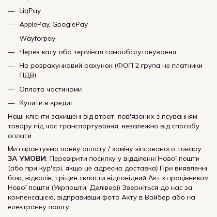
LiqPay
ApplePay, GooglePay
Wayforpay
Через касу або термінал самообслуговування
На розрахунковий рахунок (ФОП 2 група не платники
ПДВ)
Оплата частинами
Купити в кредит
Наші клієнти захищені від втрат, пов'язаних з псуванням
товару під час транспортування, незалежно від способу
оплати.
Ми гарантуємо повну оплату / заміну зіпсованого товару
ЗА УМОВИ
: Перевірити посилку у відділенні Нової пошти
(або при кур'єрі, якщо це адресна доставка) При виявленні
бою, відколів, тріщин скласти відповідний Акт з працівником
Нової пошти (Укрпошти, Делівері) Зверніться до нас за
компенсацією, відправивши фото Акту в Вайбер або на
електронну пошту.