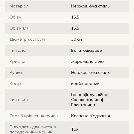
Матеріал
Нержавіюча сталь
Об'єм
15.5
Об'єм (л)
15.5
Діаметр каструлі
30 см
Тип дна
Багатошарове
Кришка
жароміцне скло
Ручка
Нержавіюча сталь
Колір
комбінований
Газова|Індукційна|
Тип плити
Склокерамічна|
Електрична
Спосіб кріплення ручок
Клепане з'єднання
Підходить для миття в
Так
посудомийній машині