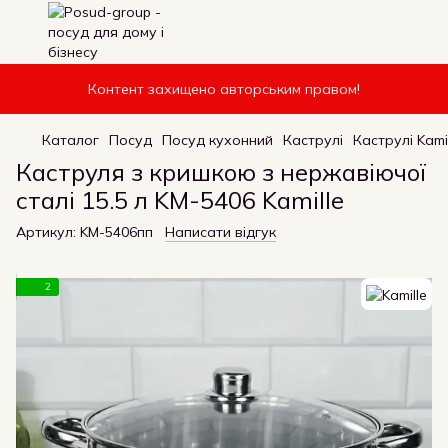
Контент захищено авторським правом!
Каталог
Посуд
Посуд кухонний
Каструлі
Каструлі Kami
Каструля з кришкою з нержавіючої
сталі 15.5 л KM-5406 Kamille
Артикул:
KM-5406пп
Написати відгук
2