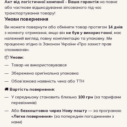
Акт від логістичної компанії - Ваша гарантія
на повне
або часткове відшкодування зіпсованого під час
транспортування товару!
Умови повернення
Ви можете повернути або обміняти товар протягом
14 днів
з моменту отримання, якщо він
не був у використанні
, має
належний вигляд, повну комплектацію та упаковку. Ми
працюємо згідно із Законом України «Про захист прав
споживачів».
📦
Умови:
Товар не використовувався
Збережена оригінальна упаковка
Обов’язкова наявність чека або ТТН
🚚
Вартість повернення:
У середньому становить близько
100 грн
(за тарифами
перевізників)
Або
безкоштовно через Нову пошту
— за програмою
«Легке повернення»
(за попереднім погодженням з
нами)