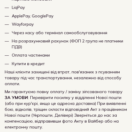
LiqPay
ApplePay, GooglePay
Wayforpay
Через касу або термінал самообслуговування
На розрахунковий рахунок (ФОП 2 група не платники
ПДВ)
Оплата частинами
Купити в кредит
Наші клієнти захищені від втрат, пов'язаних з псуванням
товару під час транспортування, незалежно від способу
оплати.
Ми гарантуємо повну оплату / заміну зіпсованого товару
ЗА УМОВИ
: Перевірити посилку у відділенні Нової пошти
(або при кур'єрі, якщо це адресна доставка) При виявленні
бою, відколів, тріщин скласти відповідний Акт з працівником
Нової пошти (Укрпошти, Делівері) Зверніться до нас за
компенсацією, відправивши фото Акту в Вайбер або на
електронну пошту.