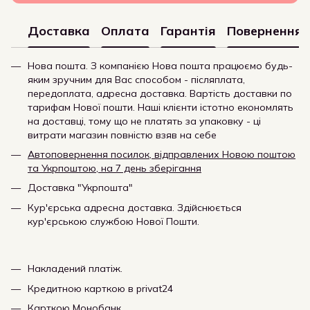
Доставка
Оплата
Гарантія
Повернення
Нова пошта. З компанією Нова пошта працюємо будь-
яким зручним для Вас способом - післяплата,
передоплата, адресна доставка. Вартість доставки по
тарифам Нової пошти. Наші клієнти істотно економлять
на доставці, тому що не платять за упаковку - ці
витрати магазин повністю взяв на себе
Автоповернення посилок, відправлених Новою поштою
та Укрпоштою, на 7 день зберігання
Доставка "Укрпошта"
Кур'єрська адресна доставка. Здійснюється
кур'єрською службою Нової Пошти.
Накладений платіж.
Кредитною карткою в privat24
Карткою Монобанк