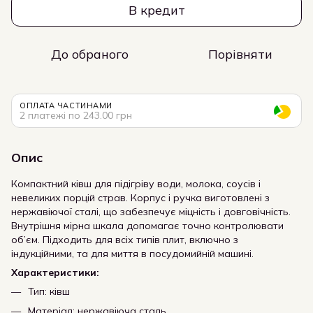
В кредит
До обраного
Порівняти
ОПЛАТА ЧАСТИНАМИ
2 платежі по 243.00 грн
Опис
Компактний ківш для підігріву води, молока, соусів і
невеликих порцій страв. Корпус і ручка виготовлені з
нержавіючої сталі, що забезпечує міцність і довговічність.
Внутрішня мірна шкала допомагає точно контролювати
об’єм. Підходить для всіх типів плит, включно з
індукційними, та для миття в посудомийній машині.
Характеристики:
Тип: ківш
Матеріал: нержавіюча сталь