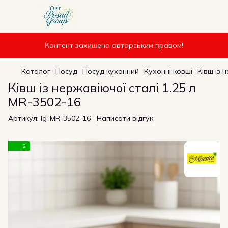
Контент захищено авторським правом!
Каталог
Посуд
Посуд кухонний
Кухонні ковші
Ківш із 
Ківш із нержавіючої сталі 1.25 л
MR-3502-16
Артикул:
Ig-MR-3502-16
Написати відгук
2