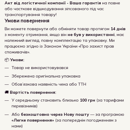
Акт від логістичної компанії - Ваша гарантія
на повне
або часткове відшкодування зіпсованого під час
транспортування товару!
Умови повернення
Ви можете повернути або обміняти товар протягом
14 днів
з моменту отримання, якщо він
не був у використанні
, має
належний вигляд, повну комплектацію та упаковку. Ми
працюємо згідно із Законом України «Про захист прав
споживачів».
📦
Умови:
Товар не використовувався
Збережена оригінальна упаковка
Обов’язкова наявність чека або ТТН
🚚
Вартість повернення:
У середньому становить близько
100 грн
(за тарифами
перевізників)
Або
безкоштовно через Нову пошту
— за програмою
«Легке повернення»
(за попереднім погодженням з
нами)