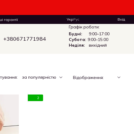
Укр
Рус
Вхід
і гарантії
Графік роботи:
Будні:
9:00–17:00
+380671771984
Субота:
9:00–15:00
Неділя:
вихідний
тування:
за популярністю
Відображення:
2