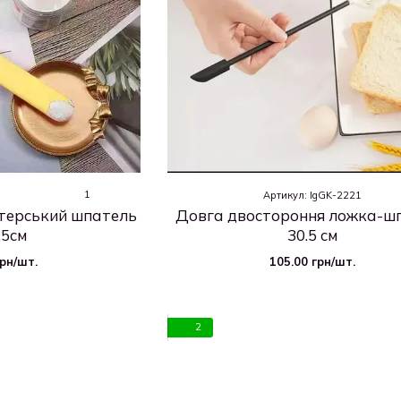
1
Артикул: IgGK-2221
терський шпатель
Довга двостороння ложка-ш
.5см
30.5 см
грн/шт.
105.00 грн/шт.
2