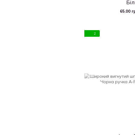
Біл
65.00 г
2