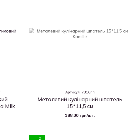
1
Артикул: 7810пп
кий
Металевий кулінарний шпатель
а Milk
15*11,5 см
188.00 грн/шт.
2