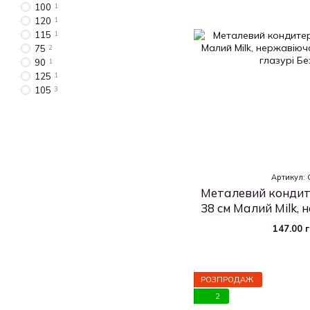
100
1
120
1
115
1
75
2
90
1
125
1
105
3
Артикул:
Металевий кондит
38 см Малий Milk, 
для крему 
147.00 
РОЗПРОДАЖ
2