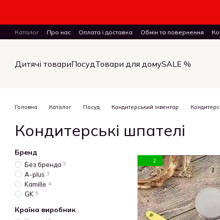
Перейти до основного контенту
Каталог
Про нас
Оплата і доставка
Обмін та повернення
Ко
ПУБЛІЧНИЙ ДОГОВІР (ОФЕРТА) на замовлення, купівлю-продаж і 
Дитячі товари
Посуд
Товари для дому
SALE %
Головна
Каталог
Посуд
Кондитерський інвентар
Кондитерс
Кондитерські шпателі
Бренд
2
Без бренда
9
A-plus
3
Kamille
4
GK
5
Країна виробник