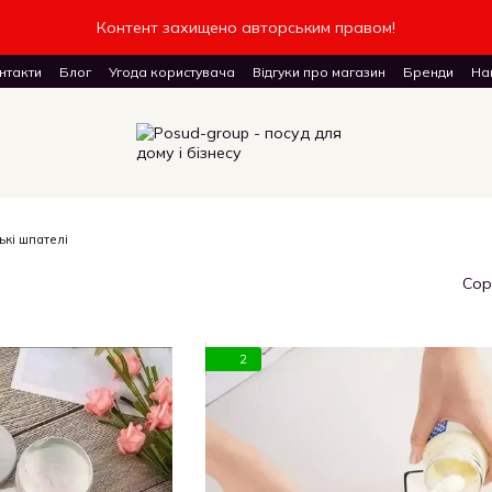
Контент захищено авторським правом!
нтакти
Блог
Угода користувача
Відгуки про магазин
Бренди
Наш
доставку товарів
ькі шпателі
Сор
2