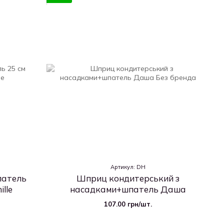
Артикул: DH
патель
Шприц кондитерський з
lle
насадками+шпатель Даша
107.00 грн/шт.