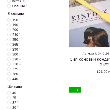
Китай
17
Польща
4
Довжина
150
4
190
1
200
1
240
2
250
1
265
1
290
1
Артикул: IgGK-2195
300
1
Силіконовий конди
320
1
24*2
330
1
375
1
126.00 
380
1
440
1
Ширина
2
40
1
25
1
32
2
30
2