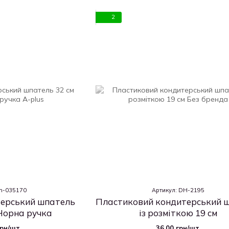
2
Dh-035170
Артикул: DH-2195
ерський шпатель
Пластиковий кондитерський 
Чорна ручка
із розміткою 19 см
грн/шт.
36.00 грн/шт.