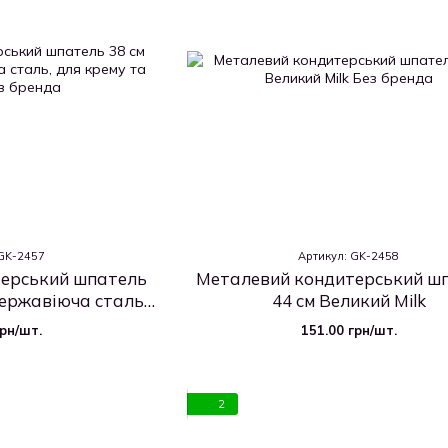
 GK-2457
Артикул: GK-2458
ерський шпатель
Металевий кондитерський ш
нержавіюча сталь,
44 см Великий Milk
та глазурі
грн/шт.
151.00 грн/шт.
2