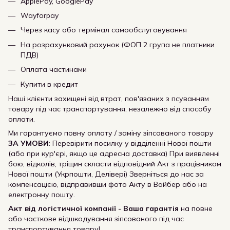
ApplePay, GooglePay
Wayforpay
Через касу або термінал самообслуговування
На розрахунковий рахунок (ФОП 2 група не платники
ПДВ)
Оплата частинами
Купити в кредит
Наші клієнти захищені від втрат, пов'язаних з псуванням
товару під час транспортування, незалежно від способу
оплати.
Ми гарантуємо повну оплату / заміну зіпсованого товару
ЗА УМОВИ
: Перевірити посилку у відділенні Нової пошти
(або при кур'єрі, якщо це адресна доставка) При виявленні
бою, відколів, тріщин скласти відповідний Акт з працівником
Нової пошти (Укрпошти, Делівері) Зверніться до нас за
компенсацією, відправивши фото Акту в Вайбер або на
електронну пошту.
Акт від логістичної компанії - Ваша гарантія
на повне
або часткове відшкодування зіпсованого під час
транспортування товару!