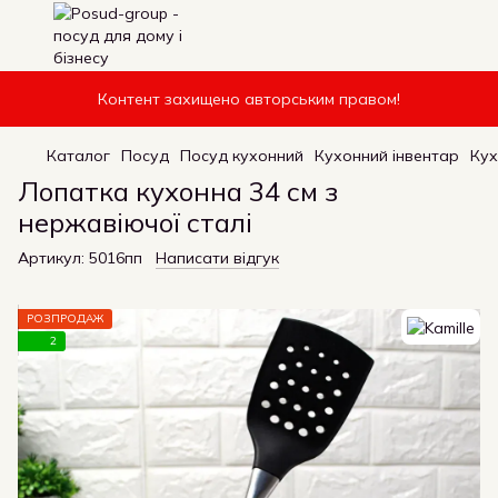
Контент захищено авторським правом!
Каталог
Посуд
Посуд кухонний
Кухонний інвентар
Кух
Лопатка кухонна 34 см з
нержавіючої сталі
Артикул:
5016пп
Написати відгук
РОЗПРОДАЖ
2