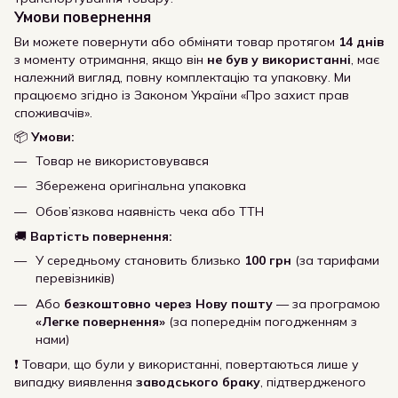
Умови повернення
Ви можете повернути або обміняти товар протягом
14 днів
з моменту отримання, якщо він
не був у використанні
, має
належний вигляд, повну комплектацію та упаковку. Ми
працюємо згідно із Законом України «Про захист прав
споживачів».
📦
Умови:
Товар не використовувався
Збережена оригінальна упаковка
Обов’язкова наявність чека або ТТН
🚚
Вартість повернення:
У середньому становить близько
100 грн
(за тарифами
перевізників)
Або
безкоштовно через Нову пошту
— за програмою
«Легке повернення»
(за попереднім погодженням з
нами)
❗ Товари, що були у використанні, повертаються лише у
випадку виявлення
заводського браку
, підтвердженого