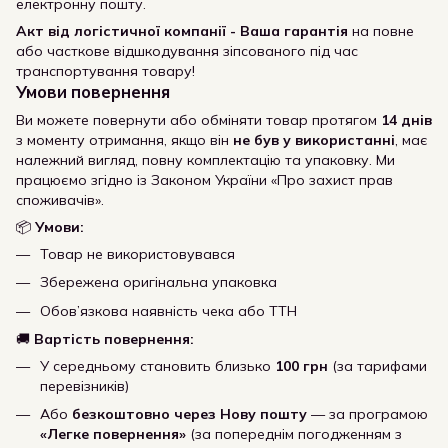
електронну пошту.
Акт від логістичної компанії - Ваша гарантія
на повне
або часткове відшкодування зіпсованого під час
транспортування товару!
Умови повернення
Ви можете повернути або обміняти товар протягом
14 днів
з моменту отримання, якщо він
не був у використанні
, має
належний вигляд, повну комплектацію та упаковку. Ми
працюємо згідно із Законом України «Про захист прав
споживачів».
📦
Умови:
Товар не використовувався
Збережена оригінальна упаковка
Обов’язкова наявність чека або ТТН
🚚
Вартість повернення:
У середньому становить близько
100 грн
(за тарифами
перевізників)
Або
безкоштовно через Нову пошту
— за програмою
«Легке повернення»
(за попереднім погодженням з