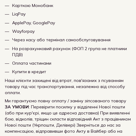
Карткою Монобанк
LiqPay
ApplePay, GooglePay
Wayforpay
Через касу або термінал самообслуговування
На розрахунковий рахунок (ФОП 2 група не платники
ПДВ)
Оплата частинами
Купити в кредит
Наші клієнти захищені від втрат, пов'язаних з псуванням
товару під час транспортування, незалежно від способу
оплати.
Ми гарантуємо повну оплату / заміну зіпсованого товару
ЗА УМОВИ
: Перевірити посилку у відділенні Нової пошти
(або при кур'єрі, якщо це адресна доставка) При виявленні
бою, відколів, тріщин скласти відповідний Акт з працівником
Нової пошти (Укрпошти, Делівері) Зверніться до нас за
компенсацією, відправивши фото Акту в Вайбер або на