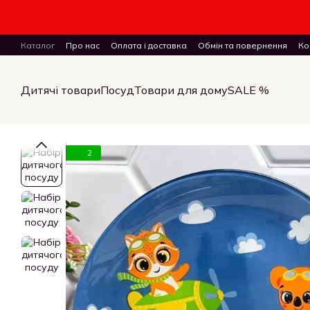
Перейти до основного контенту
Каталог
Про нас
Оплата і доставка
Обмін та повернення
Ко
ПУБЛІЧНИЙ ДОГОВІР (ОФЕРТА) на замовлення, купівлю-продаж і 
Дитячі товари
Посуд
Товари для дому
SALE %
2