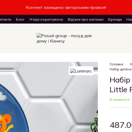
Контент захищено авторським правом!
нтакти
Блог
Угода користувача
Відгуки про магазин
Бренди
Наш
доставку товарів
Головна
Набір дитячог
Набір
Little
В наявності
487.0