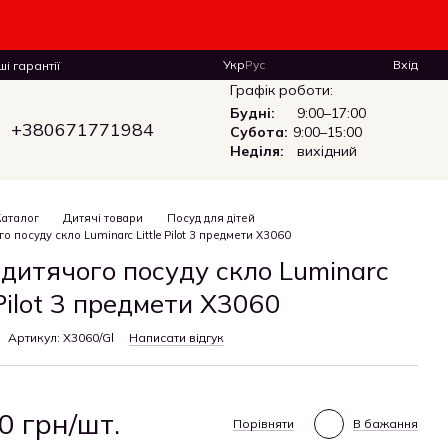
Укр
Рус
Вхід
і гарантії
Графік роботи:
Будні:
9:00–17:00
+380671771984
Субота:
9:00–15:00
Неділя:
вихідний
Каталог
Дитячі товари
Посуд для дітей
о посуду скло Luminarc Little Pilot 3 предмети X3060
 дитячого посуду скло Luminarc
 Pilot 3 предмети X3060
Артикул: X3060/Gl
Написати відгук
0 грн/шт.
Порівняти
В бажання