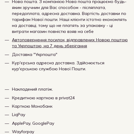
Нова пошта. З компанією Нова пошта працюємо будь-
яким зручним для Вас способом - післяплата,
передоплата, адресна доставка. Вартість доставки по
тарифам Нової пошти. Наші клієнти істотно економлять
на доставці, тому що не платять за упаковку - ці
витрати магазин повністю взяв на себе
Автоповернення посилок, відправлених Новою поштою
та Укрпоштою, на 7 день зберігання
Доставка "Укрпошта"
Кур'єрська адресна доставка. Здійснюється
кур'єрською службою Нової Пошти.
Накладений платіж.
Кредитною карткою в privat24
Карткою Монобанк
LiqPay
ApplePay, GooglePay
Wayforpay