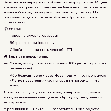
Ви можете повернути або обміняти товар протягом
14 днів
з моменту отримання, якщо він
не був у використанні
, має
належний вигляд, повну комплектацію та упаковку. Ми
працюємо згідно із Законом України «Про захист прав
споживачів».
📦
Умови:
Товар не використовувався
Збережена оригінальна упаковка
Обов’язкова наявність чека або ТТН
🚚
Вартість повернення:
У середньому становить близько
100 грн
(за тарифами
перевізників)
Або
безкоштовно через Нову пошту
— за програмою
«Легке повернення»
(за попереднім погодженням з
нами)
❗ Товари, що були у використанні, повертаються лише у
випадку виявлення
заводського браку
, підтвердженого
експертизою.
У разі виникнення питань — звертайтесь, і ми з радістю