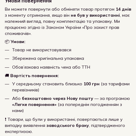
Умови повернення
Ви можете повернути або обміняти товар протягом
14 днів
з моменту отримання, якщо він
не був у використанні
, має
належний вигляд, повну комплектацію та упаковку. Ми
працюємо згідно із Законом України «Про захист прав
споживачів».
📦
Умови:
Товар не використовувався
Збережена оригінальна упаковка
Обов’язкова наявність чека або ТТН
🚚
Вартість повернення:
У середньому становить близько
100 грн
(за тарифами
перевізників)
Або
безкоштовно через Нову пошту
— за програмою
«Легке повернення»
(за попереднім погодженням з
нами)
❗ Товари, що були у використанні, повертаються лише у
випадку виявлення
заводського браку
, підтвердженого
експертизою.