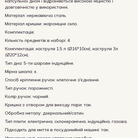
капсульної дном і відрізняються високою міцністю і
довговічністю у використанні.
Матеріал: нержавіюча сталь.
Матеріал кришки: жароміцне скло.
Комплектація:
Кількість предметів в наборі: 4.
Комплектація: каструля 1,5 л (Ø16*10см), каструля 3л
(Ø20*12см).
Тип дна: 5-ти шарове індукційне.
Мірна шкала: є.
Спосіб кріплення ручок: клепочне з'єднання.
Тип ручок: порожнисті.
Колір ручок: чорний.
Кришка з отвором для виходу пари: так.
Обробка металу: дзеркальний/сатин.
Тип плити: електрична, склокерамічна, індукційна, газова.
Підходить для миття в посудомийній машині: так.