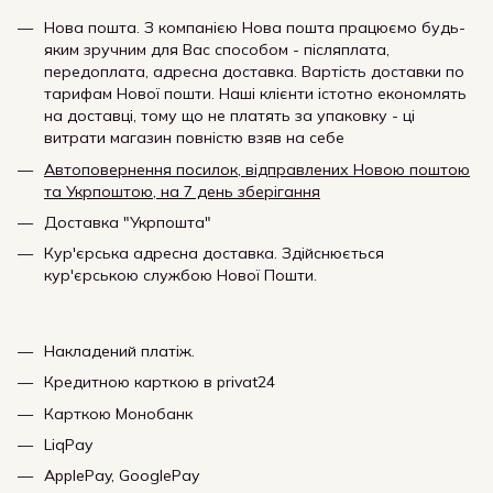
Нова пошта. З компанією Нова пошта працюємо будь-
яким зручним для Вас способом - післяплата,
передоплата, адресна доставка. Вартість доставки по
тарифам Нової пошти. Наші клієнти істотно економлять
на доставці, тому що не платять за упаковку - ці
витрати магазин повністю взяв на себе
Автоповернення посилок, відправлених Новою поштою
та Укрпоштою, на 7 день зберігання
Доставка "Укрпошта"
Кур'єрська адресна доставка. Здійснюється
кур'єрською службою Нової Пошти.
Накладений платіж.
Кредитною карткою в privat24
Карткою Монобанк
LiqPay
ApplePay, GooglePay