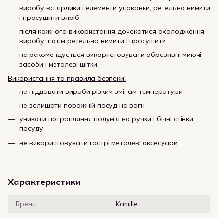
виробу всі ярлики і елементи упаковки, ретельно вимити
і просушити виріб
після кожного використання дочекатися охолодження
виробу, потім ретельно вимити і просушити
не рекомендується використовувати абразивні миючі
засоби і металеві щітки
Використання та правила безпеки:
не піддавати вироби різким змінам температури
не залишати порожній посуд на вогні
уникати потрапляння полум'я на ручки і бічні стінки
посуду
не використовувати гострі металеві аксесуари
Характеристики
Бренд
Kamille