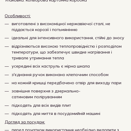
Упаковка: кольорова картонна коробка
Особливості:
виготовлені з високоміцної нержавіючої сталі, не
піддається корозії і потьмянінню
ідеальні для інтенсивного використання, стійкі до зносу
відрізняються високою теплопровідністю і розподілом
температури, що забезпечує швидке нагрівання і
тривале утримання тепла
усередині всіх каструль є мірна шкала
з'єднання ручок виконано клепочним способом
на кожній кришці передбачено отвір для виходу пари
зовнішня поверхня з дзеркально-
сатиновим поліруванням
підходять для всіх видів плит
підходять для миття в посудомийній машині
Догляд за посудом:
перед початком використання необхідно видалити з