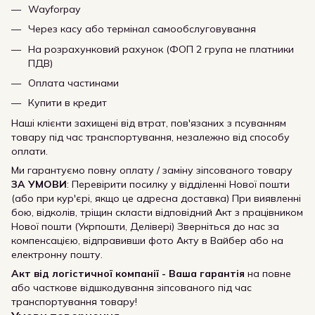
Wayforpay
Через касу або термінал самообслуговування
На розрахунковий рахунок (ФОП 2 група не платники
ПДВ)
Оплата частинами
Купити в кредит
Наші клієнти захищені від втрат, пов'язаних з псуванням
товару під час транспортування, незалежно від способу
оплати.
Ми гарантуємо повну оплату / заміну зіпсованого товару
ЗА УМОВИ
: Перевірити посилку у відділенні Нової пошти
(або при кур'єрі, якщо це адресна доставка) При виявленні
бою, відколів, тріщин скласти відповідний Акт з працівником
Нової пошти (Укрпошти, Делівері) Зверніться до нас за
компенсацією, відправивши фото Акту в Вайбер або на
електронну пошту.
Акт від логістичної компанії - Ваша гарантія
на повне
або часткове відшкодування зіпсованого під час
транспортування товару!