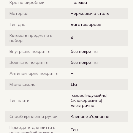
Країна виробник
Польща
Матеріал
Нержавіюча сталь
Тип дна
Багатошарове
Кількість предметів в
4
наборі
Внутрішнє покриття
без покриття
Зовнішнє покриття
без покриття
Антипригарне покриття
Ні
Мірна шкала
Да
Газова|Індукційна|
Тип плити
Склокерамічна|
Електрична
Спосіб кріплення ручок
Клепане з'єднання
Підходить для миття в
Так
посудомийній машині