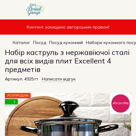
Контент захищено авторським правом!
Каталог
Посуд
Посуд кухонний
Набори кухонного пос
Набір каструль з нержавіючої сталі
для всіх видів плит Excellent 4
предметів
Артикул:
4925тт
Написати відгук
РОЗПРОДАЖ
2