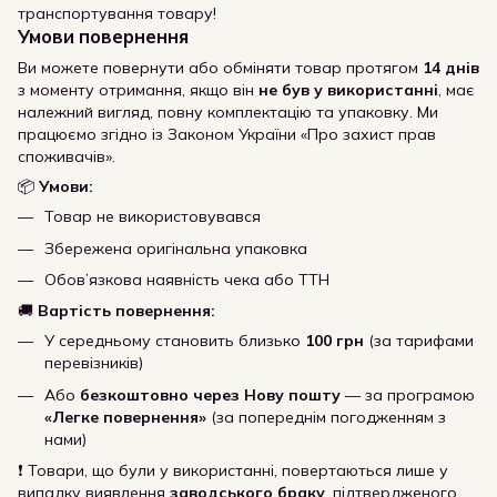
транспортування товару!
Умови повернення
Ви можете повернути або обміняти товар протягом
14 днів
з моменту отримання, якщо він
не був у використанні
, має
належний вигляд, повну комплектацію та упаковку. Ми
працюємо згідно із Законом України «Про захист прав
споживачів».
📦
Умови:
Товар не використовувався
Збережена оригінальна упаковка
Обов’язкова наявність чека або ТТН
🚚
Вартість повернення:
У середньому становить близько
100 грн
(за тарифами
перевізників)
Або
безкоштовно через Нову пошту
— за програмою
«Легке повернення»
(за попереднім погодженням з
нами)
❗ Товари, що були у використанні, повертаються лише у
випадку виявлення
заводського браку
, підтвердженого