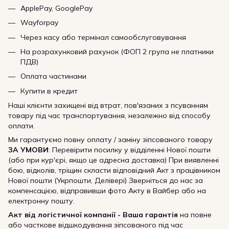
ApplePay, GooglePay
Wayforpay
Через касу або термінал самообслуговування
На розрахунковий рахунок (ФОП 2 група не платники
ПДВ)
Оплата частинами
Купити в кредит
Наші клієнти захищені від втрат, пов'язаних з псуванням
товару під час транспортування, незалежно від способу
оплати.
Ми гарантуємо повну оплату / заміну зіпсованого товару
ЗА УМОВИ
: Перевірити посилку у відділенні Нової пошти
(або при кур'єрі, якщо це адресна доставка) При виявленні
бою, відколів, тріщин скласти відповідний Акт з працівником
Нової пошти (Укрпошти, Делівері) Зверніться до нас за
компенсацією, відправивши фото Акту в Вайбер або на
електронну пошту.
Акт від логістичної компанії - Ваша гарантія
на повне
або часткове відшкодування зіпсованого під час