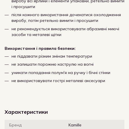
виробу всі ярлики і елементи упаковки, ретельно вимити
і просушити
після кожного використання дочекатися охолодження
виробу, потім ретельно вимити і просушити
не рекомендується використовувати абразивні миючі
засоби та металеві щітки
Використання і правила безпеки:
не піддавати різким змінам температури
не залишати порожню каструлю на вогні
уникати попадання полум'я на ручку і бічні стінки
не використовувати гострі металеві аксесуари
Характеристики
Бренд
Kamille