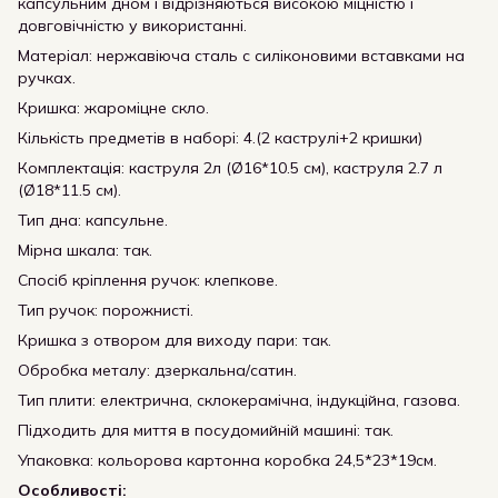
капсульним дном і відрізняються високою міцністю і
довговічністю у використанні.
Матеріал: нержавіюча сталь c силіконовими вставками на
ручках.
Кришка: жароміцне скло.
Кількість предметів в наборі: 4.(2 каструлі+2 кришки)
Комплектація: каструля 2л (Ø16*10.5 см), каструля 2.7 л
(Ø18*11.5 см).
Тип дна: капсульне.
Мірна шкала: так.
Спосіб кріплення ручок: клепкове.
Тип ручок: порожнисті.
Кришка з отвором для виходу пари: так.
Обробка металу: дзеркальна/сатин.
Тип плити: електрична, склокерамічна, індукційна, газова.
Підходить для миття в посудомийній машині: так.
Упаковка: кольорова картонна коробка 24,5*23*19см.
Особливості: