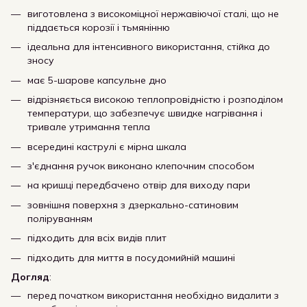
виготовлена з високоміцної нержавіючої сталі, що не
піддається корозії і тьмянінню
ідеальна для інтенсивного використання, стійка до
зносу
має 5-шарове капсульне дно
відрізняється високою теплопровідністю і розподілом
температури, що забезпечує швидке нагрівання і
тривале утримання тепла
всередині каструлі є мірна шкала
з'єднання ручок виконано клепочним способом
на кришці передбачено отвір для виходу пари
зовнішня поверхня з дзеркально-сатиновим
поліруванням
підходить для всіх видів плит
підходить для миття в посудомийній машині
Догляд
:
перед початком використання необхідно видалити з