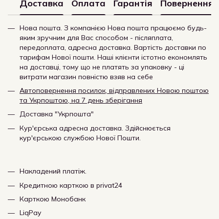
Доставка
Оплата
Гарантія
Повернення
Нова пошта. З компанією Нова пошта працюємо будь-
яким зручним для Вас способом - післяплата,
передоплата, адресна доставка. Вартість доставки по
тарифам Нової пошти. Наші клієнти істотно економлять
на доставці, тому що не платять за упаковку - ці
витрати магазин повністю взяв на себе
Автоповернення посилок, відправлених Новою поштою
та Укрпоштою, на 7 день зберігання
Доставка "Укрпошта"
Кур'єрська адресна доставка. Здійснюється
кур'єрською службою Нової Пошти.
Накладений платіж.
Кредитною карткою в privat24
Карткою Монобанк
LiqPay