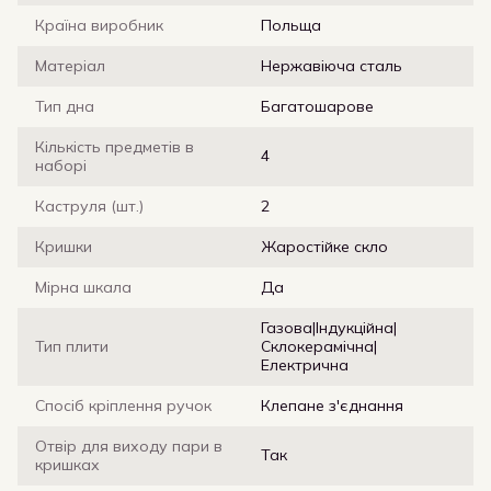
Країна виробник
Польща
Матеріал
Нержавіюча сталь
Тип дна
Багатошарове
Кількість предметів в
4
наборі
Каструля (шт.)
2
Кришки
Жаростійке скло
Мірна шкала
Да
Газова|Індукційна|
Тип плити
Склокерамічна|
Електрична
Спосіб кріплення ручок
Клепане з'єднання
Отвір для виходу пари в
Так
кришках