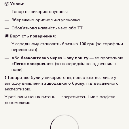
📦
Умови:
Товар не використовувався
Збережена оригінальна упаковка
Обов’язкова наявність чека або ТТН
🚚
Вартість повернення:
У середньому становить близько
100 грн
(за тарифами
перевізників)
Або
безкоштовно через Нову пошту
— за програмою
«Легке повернення»
(за попереднім погодженням з
нами)
❗ Товари, що були у використанні, повертаються лише у
випадку виявлення
заводського браку
, підтвердженого
експертизою.
У разі виникнення питань — звертайтесь, і ми з радістю
допоможемо.