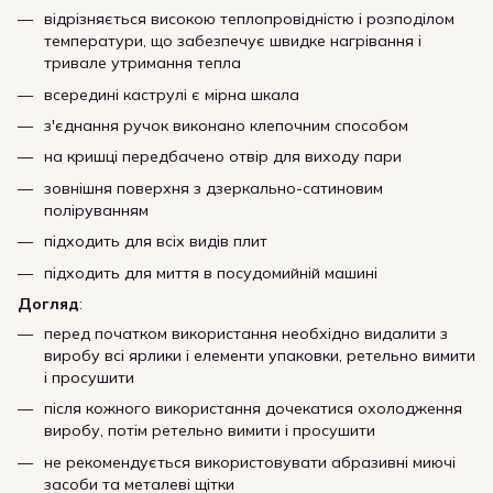
відрізняється високою теплопровідністю і розподілом
температури, що забезпечує швидке нагрівання і
тривале утримання тепла
всередині каструлі є мірна шкала
з'єднання ручок виконано клепочним способом
на кришці передбачено отвір для виходу пари
зовнішня поверхня з дзеркально-сатиновим
поліруванням
підходить для всіх видів плит
підходить для миття в посудомийній машині
Догляд
:
перед початком використання необхідно видалити з
виробу всі ярлики і елементи упаковки, ретельно вимити
і просушити
після кожного використання дочекатися охолодження
виробу, потім ретельно вимити і просушити
не рекомендується використовувати абразивні миючі
засоби та металеві щітки