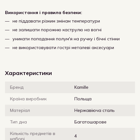
Використання і правила безпеки:
не піддавати різким змінам температури
не залишати порожню каструлю на вогні
уникати попадання полум'я на ручку і бічні стінки
не використовувати гострі металеві аксесуари
Характеристики
Бренд
Kamille
Країна виробник
Польща
Матеріал
Нержавіюча сталь
Тип дна
Багатошарове
Кількість предметів в
4
наборі