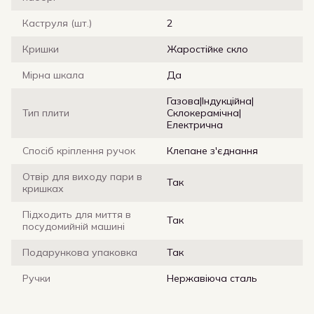
Каструля (шт.)
2
Кришки
Жаростійке скло
Мірна шкала
Да
Газова|Індукційна|
Тип плити
Склокерамічна|
Електрична
Спосіб кріплення ручок
Клепане з'єднання
Отвір для виходу пари в
Так
кришках
Підходить для миття в
Так
посудомийній машині
Подарункова упаковка
Так
Ручки
Нержавіюча сталь