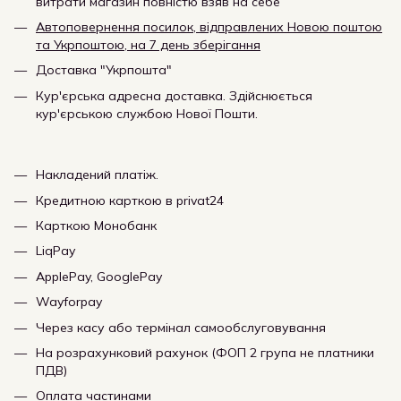
витрати магазин повністю взяв на себе
Автоповернення посилок, відправлених Новою поштою
та Укрпоштою, на 7 день зберігання
Доставка "Укрпошта"
Кур'єрська адресна доставка. Здійснюється
кур'єрською службою Нової Пошти.
Накладений платіж.
Кредитною карткою в privat24
Карткою Монобанк
LiqPay
ApplePay, GooglePay
Wayforpay
Через касу або термінал самообслуговування
На розрахунковий рахунок (ФОП 2 група не платники
ПДВ)
Оплата частинами