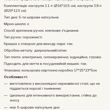
Комплектація: каструля 2.1 л (Ø16*10.5 см), каструля 3.8 л
(Ø20*12.5 см).
Тип дна: 5-ти шарове капсульне.
Мірна шкала: є.
Спосіб кріплення ручок: клепкове з'єднання.
Тип ручок: порожнисті.
Кришка з отвором для виходу пари: так.
Обробка металу: дзеркальний/сатин.
Тип плити: електрична, склокерамічна, індукційна, газова.
Підходить для миття в посудомийній машині: так.
Упаковка: кольорова картонна коробка 17*25*23*5см.
Особливості:
виготовлена з високоміцної нержавіючої сталі, що не
піддається корозії і тьмянінню
ідеальна для інтенсивного використання, стійка до
зносу
має 5-шарове капсульне дно