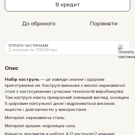
В кредит
До обраного
Порівняти
ОПЛАТА ЧАСТИНАМИ
2 платежі по 709.00 грн
Опис
Набір каструль
— це завжди смачне і здорове
приготування їжі. Каструлі виконані з якісної нержавіючої
сталі з застосуванням сучасних технологій виробництва.
Такі каструлі мають прекрасний зовнішній вигляд, оснащені
5-шаровим капсульної дном і відрізняються високою
міцністю і довговічністю у використанні.
Матеріал: нержавіюча сталь.
Матеріал кришки: жароміцне скло.
Кількість предметів в наборі: 4.(2 каструлі+2 кришки)