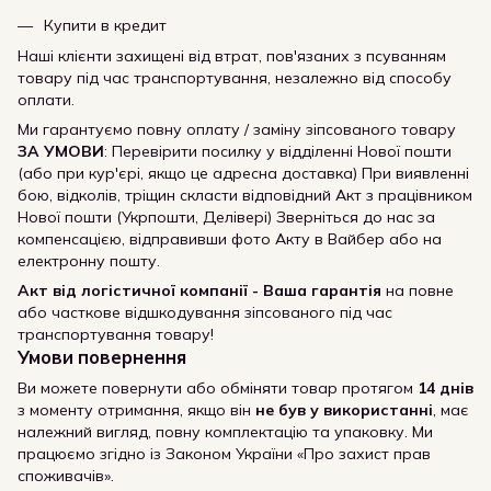
Купити в кредит
Наші клієнти захищені від втрат, пов'язаних з псуванням
товару під час транспортування, незалежно від способу
оплати.
Ми гарантуємо повну оплату / заміну зіпсованого товару
ЗА УМОВИ
: Перевірити посилку у відділенні Нової пошти
(або при кур'єрі, якщо це адресна доставка) При виявленні
бою, відколів, тріщин скласти відповідний Акт з працівником
Нової пошти (Укрпошти, Делівері) Зверніться до нас за
компенсацією, відправивши фото Акту в Вайбер або на
електронну пошту.
Акт від логістичної компанії - Ваша гарантія
на повне
або часткове відшкодування зіпсованого під час
транспортування товару!
Умови повернення
Ви можете повернути або обміняти товар протягом
14 днів
з моменту отримання, якщо він
не був у використанні
, має
належний вигляд, повну комплектацію та упаковку. Ми
працюємо згідно із Законом України «Про захист прав
споживачів».