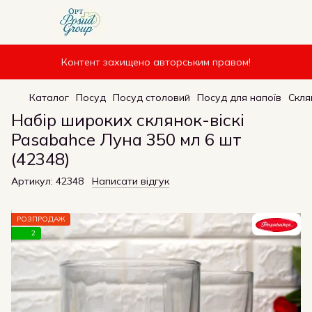
Контент захищено авторським правом!
Каталог
Посуд
Посуд столовий
Посуд для напоїв
Скля
Набір широких склянок-віскі
Pasabahce Луна 350 мл 6 шт
(42348)
Артикул:
42348
Написати відгук
РОЗПРОДАЖ
2