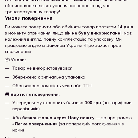
або часткове відшкодування зіпсованого під час
транспортування товару!
Умови повернення
Ви можете повернути або обміняти товар протягом
14 днів
з моменту отримання, якщо він
не був у використанні
, має
належний вигляд, повну комплектацію та упаковку. Ми
працюємо згідно із Законом України «Про захист прав
споживачів».
📦
Умови:
Товар не використовувався
Збережена оригінальна упаковка
Обов’язкова наявність чека або ТТН
🚚
Вартість повернення:
У середньому становить близько
100 грн
(за тарифами
перевізників)
Або
безкоштовно через Нову пошту
— за програмою
«Легке повернення»
(за попереднім погодженням з
нами)