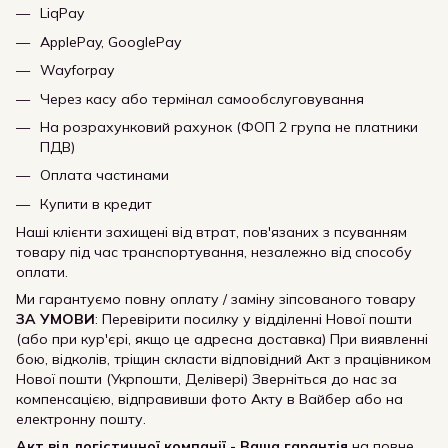
LiqPay
ApplePay, GooglePay
Wayforpay
Через касу або термінал самообслуговування
На розрахунковий рахунок (ФОП 2 група не платники
ПДВ)
Оплата частинами
Купити в кредит
Наші клієнти захищені від втрат, пов'язаних з псуванням
товару під час транспортування, незалежно від способу
оплати.
Ми гарантуємо повну оплату / заміну зіпсованого товару
ЗА УМОВИ
: Перевірити посилку у відділенні Нової пошти
(або при кур'єрі, якщо це адресна доставка) При виявленні
бою, відколів, тріщин скласти відповідний Акт з працівником
Нової пошти (Укрпошти, Делівері) Зверніться до нас за
компенсацією, відправивши фото Акту в Вайбер або на
електронну пошту.
Акт від логістичної компанії - Ваша гарантія
на повне