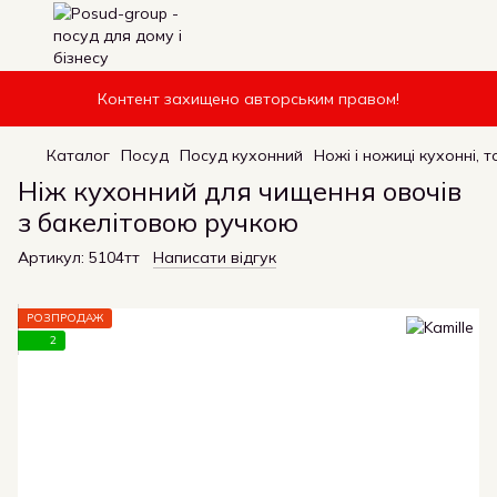
Контент захищено авторським правом!
Каталог
Посуд
Посуд кухонний
Ножі і ножиці кухонні, т
Ніж кухонний для чищення овочів
з бакелітовою ручкою
Артикул:
5104тт
Написати відгук
РОЗПРОДАЖ
2