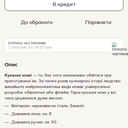
В кредит
До обраного
Порівняти
ОПЛАТА ЧАСТИНАМИ
2 платежі по 34.50 грн
Опис
Кухонні ножі
— то, без чого неможливо обійтися при
приготуванні їжі. За тисячі років кулінарної історії людство
винайшло найрізноманітніші види ножів: універсальні,
розробні, обвалочні або філейні. Гарні кухонні ножі у всі
часи цінувалися дуже високо.
Матеріал: нержавіюча сталь, бакеліт
Довжина леза, см: 8
Довжина ручки, см: 9.5