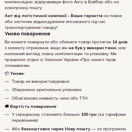
компенсацією, відправивши фото Акту в Вайбер або на
електронну пошту.
Акт від логістичної компанії - Ваша гарантія
на повне
або часткове відшкодування зіпсованого під час
транспортування товару!
Умови повернення
Ви можете повернути або обміняти товар протягом
14 днів
з моменту отримання, якщо він
не був у використанні
, має
належний вигляд, повну комплектацію та упаковку. Ми
працюємо згідно із Законом України «Про захист прав
споживачів».
📦
Умови:
Товар не використовувався
Збережена оригінальна упаковка
Обов’язкова наявність чека або ТТН
🚚
Вартість повернення:
У середньому становить близько
100 грн
(за тарифами
перевізників)
Або
безкоштовно через Нову пошту
— за програмою