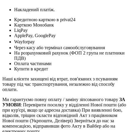
Накладений платіж.
Кредитною карткою в privat24
Карткою Монобанк
LiqPay
ApplePay, GooglePay
Wayforpay
Через касу або термінал самообслуговування
На розрахунковий рахунок (ФОП 2 група не платники
ПДВ)
Оплата частинами
Купити в кредит
Наші клієнти захищені від втрат, пов'язаних з псуванням
товару під час транспортування, незалежно від способу
оплати.
Ми гарантуємо повну оплату / заміну зіпсованого товару
ЗА
УМОВИ
: Перевірити посилку у відділенні Нової пошти (або
при кур'єрі, якщо це адресна доставка) При виявленні бою,
відколів, тріщин скласти відповідний Акт з працівником
Нової пошти (Укрпошти, Делівері) Зверніться до нас за
компенсацією, відправивши фото Акту в Вайбер або на
електронну пошту.