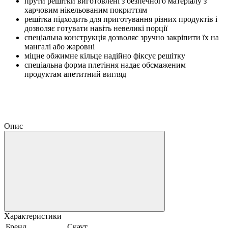
прути решітки виготовлені з безпечного матеріалу з
харчовим нікельованим покриттям
решітка підходить для приготування різних продуктів і
дозволяє готувати навіть невеликі порції
спеціальна конструкція дозволяє зручно закріпити їх на
мангалі або жаровні
міцне обжимне кільце надійно фіксує решітку
спеціальна форма плетіння надає обсмаженим
продуктам апетитний вигляд
Опис
Характеристики
Бренд
Скаут