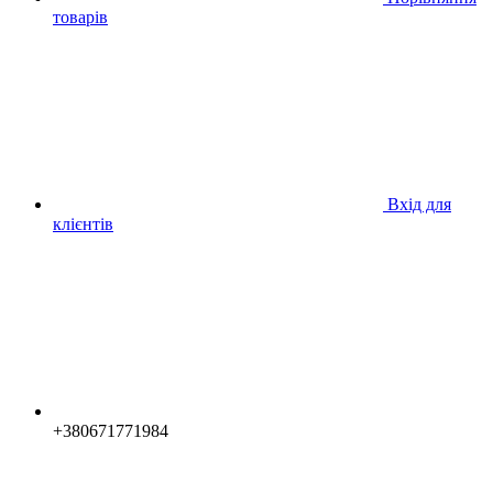
товарів
Вхід для
клієнтів
+380671771984