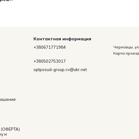
Контактная информация
+380671771984
Черновцы, ул
Карта проез
+380502753017
optposud-group.cv@ukr.net
лашение
(ОФЕРТА)
жу и