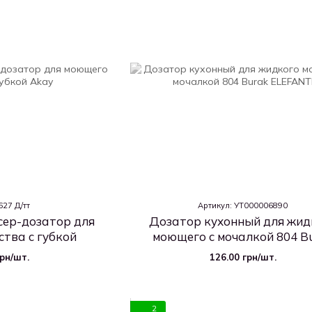
627 Д/тт
Артикул: УТ000006890
сер-дозатор для
Дозатор кухонный для жид
тва с губкой
моющего с мочалкой 804 B
грн/шт.
126.00 грн/шт.
2