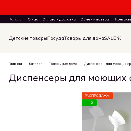
Перейти к основному контенту
Каталог
О нас
Оплата и доставка
Обмен и возврат
Контакт
ПУБЛИЧНЫЙ ДОГОВОР (ОФЕРТА) на заказ, куплю-продажу и дост
Детские товары
Посуда
Товары для дома
SALE %
Главная
Каталог
Товары для дома
Диспенсеры для моющих ср
Диспенсеры для моющих 
РАСПРОДАЖА
2