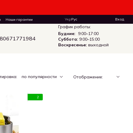
Укр
Рус
Вход
ы
Наши гарантии
График работы:
Будние:
9:00–17:00
80671771984
Суббота:
9:00–15:00
Воскресенье:
выходной
тировка:
по популярности
Отображение:
2