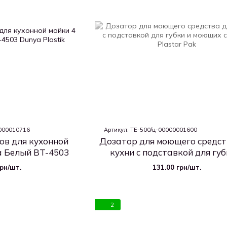
Т000010716
Артикул: TE-500/ц-00000001600
ов для кухонной
Дозатор для моющего средст
а Белый BT-4503
кухни с подставкой для губ
моющих средств
грн/шт.
131.00 грн/шт.
2