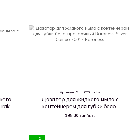
Артикул: УТ000006745
кого
Дозатор для жидкого мыла с
urak
контейнером для губки бело-
прозрачный Baroness Silver Combo
198.00 грн/шт.
20012
2