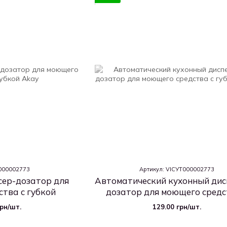
Т000002773
Артикул: VICУТ000002773
сер-дозатор для
Автоматический кухонный дис
тва с губкой
дозатор для моющего средс
губкой
грн/шт.
129.00 грн/шт.