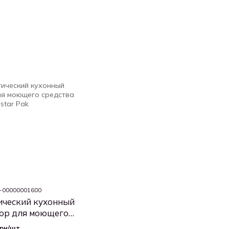
0-00000001600
ческий кухонный
ор для моющего
а Лилии
грн/шт.