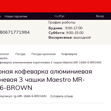
Укр
Рус
Вход
ы
Наши гарантии
График работы:
Будние:
9:00–17:00
80671771984
Суббота:
9:00–15:00
Воскресенье:
выходной
аталог
Посуда
Посуда кухонная
Кофеварки
estro
офеварка алюминиевая коричневая 3 чашки Maestro MR-1666-6-BROWN
рная кофеварка алюминиевая
невая 3 чашки Maestro MR-
-6-BROWN
Артикул: Ig-MR-1666-6-BROWN
Оставить отзыв