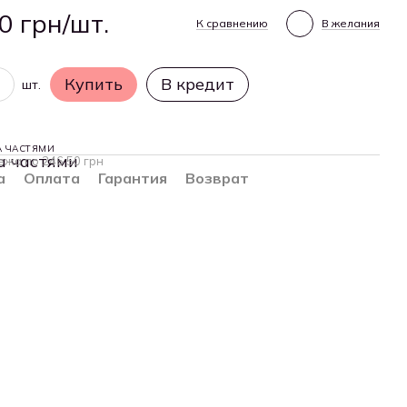
0 грн/шт.
К сравнению
В желания
Купить
В кредит
шт.
А ЧАСТЯМИ
ежа по 246.50 грн
а
Оплата
Гарантия
Возврат