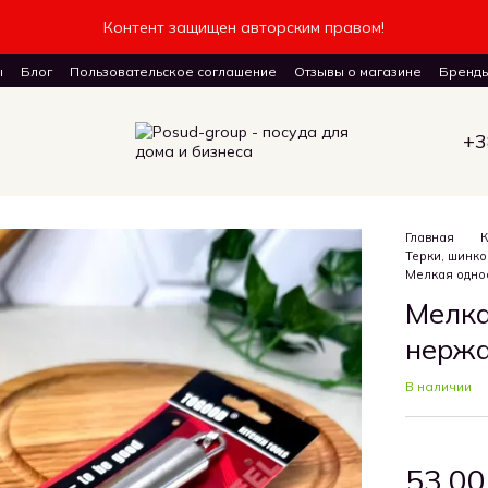
Контент защищен авторским правом!
ы
Блог
Пользовательское соглашение
Отзывы о магазине
Бренд
авку товаров
+3
Главная
К
Терки, шинко
Мелкая одно
Мелка
нержа
В наличии
53.00