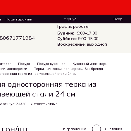
Укр
Рус
Вход
ы
Наши гарантии
График работы:
Будние:
9:00–17:00
80671771984
Суббота:
9:00–15:00
Воскресенье:
выходной
аталог
Посуда
Посуда кухонная
Кухонный инвентарь
вки, лапшерезки
Терки, шинковки, лапшерезки Без бренда
сторонняя терка из нержавеющей стали 24 см
я односторонняя терка из
веющей стали 24 см
Артикул: 7432Г
Оставить отзыв
 грн/шт.
К сравнению
В желания