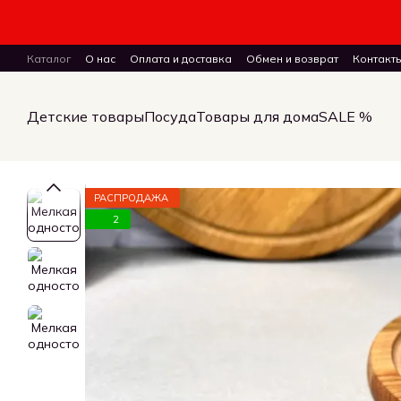
Перейти к основному контенту
Каталог
О нас
Оплата и доставка
Обмен и возврат
Контакт
ПУБЛИЧНЫЙ ДОГОВОР (ОФЕРТА) на заказ, куплю-продажу и дост
Детские товары
Посуда
Товары для дома
SALE %
РАСПРОДАЖА
2