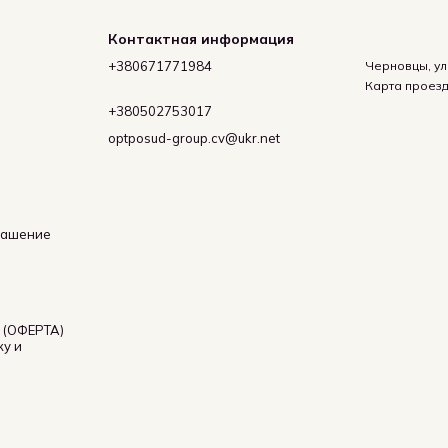
Контактная информация
+380671771984
Черновцы, ул
Карта проез
+380502753017
optposud-group.cv@ukr.net
лашение
(ОФЕРТА)
жу и