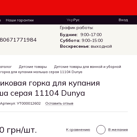
Укр
Рус
Вход
ы
Наши гарантии
График работы:
Будние:
9:00–17:00
80671771984
Суббота:
9:00–15:00
Воскресенье:
выходной
аталог
Детские товары
Детские товары для ванной и уборной
 горка для купания малыша серая 11104 Dunya
иковая горка для купания
а серая 11104 Dunya
Артикул: УТ000012602
Оставить отзыв
0 грн/шт.
К сравнению
В желания