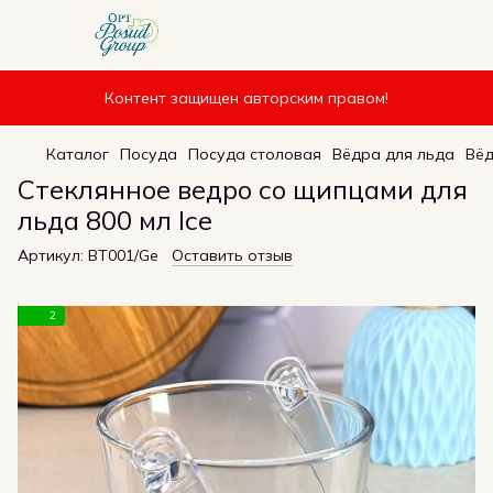
Контент защищен авторским правом!
Каталог
Посуда
Посуда столовая
Вёдра для льда
Вёд
Стеклянное ведро со щипцами для
льда 800 мл Ice
Артикул:
BT001/Ge
Оставить отзыв
2