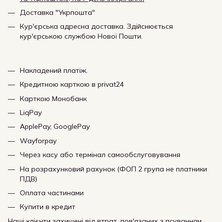
Доставка "Укрпошта"
Кур'єрська адресна доставка. Здійснюється
кур'єрською службою Нової Пошти.
Накладений платіж.
Кредитною карткою в privat24
Карткою Монобанк
LiqPay
ApplePay, GooglePay
Wayforpay
Через касу або термінал самообслуговування
На розрахунковий рахунок (ФОП 2 група не платники
ПДВ)
Оплата частинами
Купити в кредит
Наші клієнти захищені від втрат, пов'язаних з псуванням