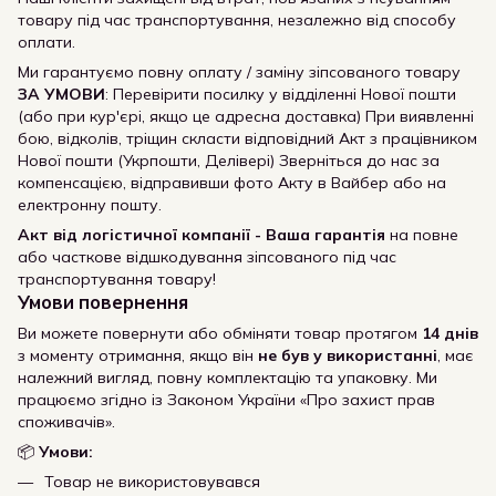
товару під час транспортування, незалежно від способу
оплати.
Ми гарантуємо повну оплату / заміну зіпсованого товару
ЗА УМОВИ
: Перевірити посилку у відділенні Нової пошти
(або при кур'єрі, якщо це адресна доставка) При виявленні
бою, відколів, тріщин скласти відповідний Акт з працівником
Нової пошти (Укрпошти, Делівері) Зверніться до нас за
компенсацією, відправивши фото Акту в Вайбер або на
електронну пошту.
Акт від логістичної компанії - Ваша гарантія
на повне
або часткове відшкодування зіпсованого під час
транспортування товару!
Умови повернення
Ви можете повернути або обміняти товар протягом
14 днів
з моменту отримання, якщо він
не був у використанні
, має
належний вигляд, повну комплектацію та упаковку. Ми
працюємо згідно із Законом України «Про захист прав
споживачів».
📦
Умови:
Товар не використовувався