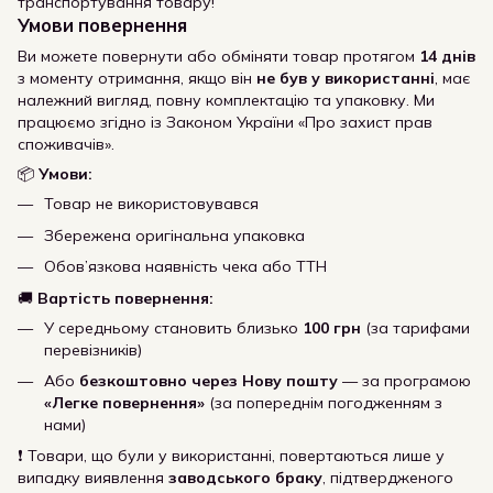
транспортування товару!
Умови повернення
Ви можете повернути або обміняти товар протягом
14 днів
з моменту отримання, якщо він
не був у використанні
, має
належний вигляд, повну комплектацію та упаковку. Ми
працюємо згідно із Законом України «Про захист прав
споживачів».
📦
Умови:
Товар не використовувався
Збережена оригінальна упаковка
Обов’язкова наявність чека або ТТН
🚚
Вартість повернення:
У середньому становить близько
100 грн
(за тарифами
перевізників)
Або
безкоштовно через Нову пошту
— за програмою
«Легке повернення»
(за попереднім погодженням з
нами)
❗ Товари, що були у використанні, повертаються лише у
випадку виявлення
заводського браку
, підтвердженого