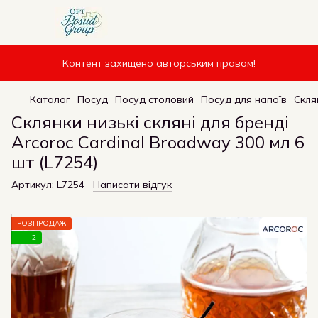
Контент захищено авторським правом!
Каталог
Посуд
Посуд столовий
Посуд для напоїв
Скля
Склянки низькі скляні для бренді
Arcoroc Cardinal Broadway 300 мл 6
шт (L7254)
Артикул:
L7254
Написати відгук
РОЗПРОДАЖ
2