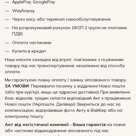
ApplePay, GooglePay
Wayforpay
Через касу або термінал самообслуговування
На розрахунковий рахунок (ФОП 2 група не платники
ПДВ)
Оплата частинами
Купити в кредит
Наші клієнти захищені від втрат, пов'язаних з псуванням
товару під час транспортування, незалежно від способу
оплати.
Ми гарантуємо повну оплату / заміну зіпсованого товару
ЗА УМОВИ
: Перевірити посилку у відділенні Нової пошти
(або при кур'єрі, якщо це адресна доставка) При виявленні
бою, відколів, тріщин скласти відповідний Акт з працівником
Нової пошти (Укрпошти, Делівері) Зверніться до нас за
компенсацією, відправивши фото Акту в Вайбер або на
електронну пошту.
Акт від логістичної компанії - Ваша гарантія
на повне
або часткове відшкодування зіпсованого під час