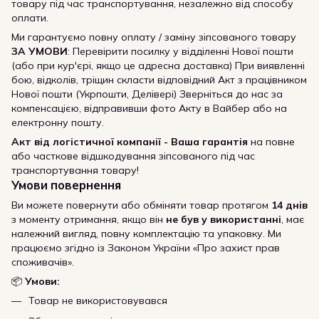
товару під час транспортування, незалежно від способу
оплати.
Ми гарантуємо повну оплату / заміну зіпсованого товару
ЗА УМОВИ
: Перевірити посилку у відділенні Нової пошти
(або при кур'єрі, якщо це адресна доставка) При виявленні
бою, відколів, тріщин скласти відповідний Акт з працівником
Нової пошти (Укрпошти, Делівері) Зверніться до нас за
компенсацією, відправивши фото Акту в Вайбер або на
електронну пошту.
Акт від логістичної компанії - Ваша гарантія
на повне
або часткове відшкодування зіпсованого під час
транспортування товару!
Умови повернення
Ви можете повернути або обміняти товар протягом
14 днів
з моменту отримання, якщо він
не був у використанні
, має
належний вигляд, повну комплектацію та упаковку. Ми
працюємо згідно із Законом України «Про захист прав
споживачів».
📦
Умови:
Товар не використовувався