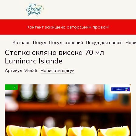
Контент захищено авторським правом!
Каталог
Посуд
Посуд столовий
Посуд для напоїв
Чарк
Стопка скляна висока 70 мл
Luminarc Islande
Артикул:
V5536
Написати відгук
2