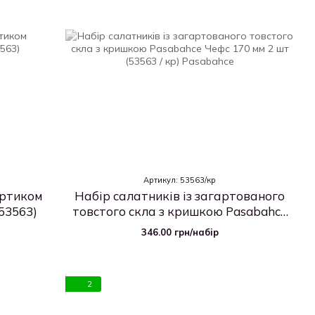
Артикул: 53563/кр
ортиком
Набір салатників із загартованого
53563)
товстого скла з кришкою Pasabahce
Чефс 170 мм 2 шт (53563 / кр)
346.00 грн/набір
2