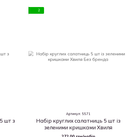
2
Артикул: 5571
5 шт з
Набір круглих салатниць 5 шт із
зеленими кришками Хвиля
272.00 грн/набір