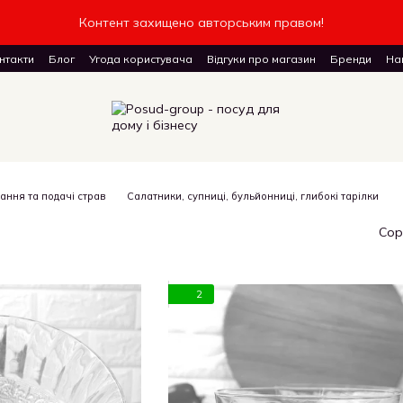
Контент захищено авторським правом!
нтакти
Блог
Угода користувача
Відгуки про магазин
Бренди
Наш
доставку товарів
ання та подачі страв
Салатники, супниці, бульйонниці, глибокі тарілки
Сор
2