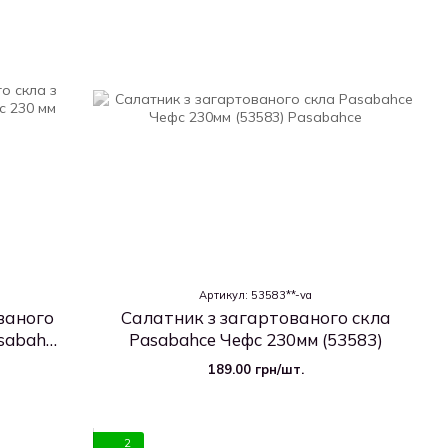
Артикул: 53583**-va
ваного
Салатник з загартованого скла
sabahce
Pasabahce Чефс 230мм (53583)
189.00 грн/шт.
2