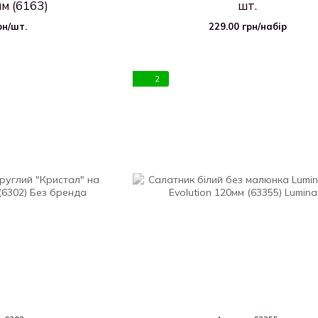
м (6163)
шт.
рн/шт.
229.00 грн/набір
2