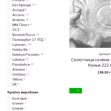
Porland
Без бренда
131
Arcopal
6
Arcoroc
24
Ardesto
40
ММ-Пласт
4
ОСЗ
2
Bormioli Rocco
18
Полімербит 17 ЛТД
2
Luminarc
169
Hobby life
1
Артикул
Kutahya Porselen
18
Салатниця скляна 
Lubiana
26
Конья 222 
Pasabahce
69
Алеана
1
196.00 
UniGlass
4
Vittora
2
GK
6
2
Країна виробник
Болгарія
3
Єгипет
1
Іспанія
1