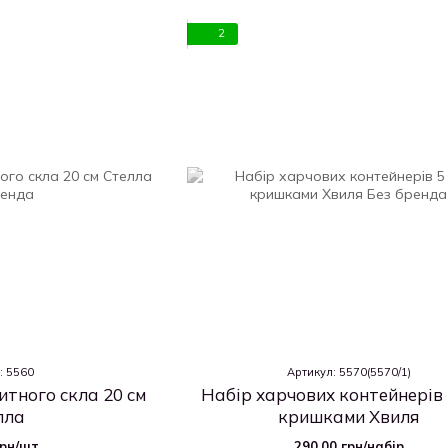
2
: 5560
Артикул: 5570(5570/1)
итного скла 20 см
Набір харчових контейнерів 
лла
кришками Хвиля
грн/шт.
290.00 грн/набір