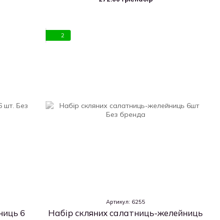
2
Артикул: 6255
ниць 6
Набір скляних салатниць-желейниць