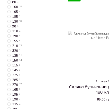
80
1
160
18
105
4
185
1
130
10
90
1
310
1
290
4
155
3
210
13
320
1
125
11
150
14
115
6
145
8
225
6
285
6
Артикул: 
270
17
Скляна бульйонниц
165
7
480 мл
195
2
85.00 г
190
3
235
1
1