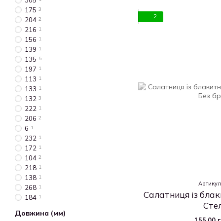
305
175
3
2
204
2
216
1
156
1
139
1
135
5
197
1
113
1
133
1
132
3
222
1
206
2
6
1
232
1
172
1
104
2
218
1
138
1
Артикул
268
1
Салатниця із блак
184
1
Сте
Довжина (мм)
155.00 