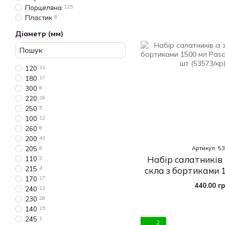
Порцеляна
125
Пластик
8
Діаметр (мм)
120
32
180
17
300
6
220
16
250
5
100
12
260
8
200
43
Артикул: 5
205
8
Набір салатників 
110
2
215
4
скла з бортиками 
170
17
"Чефс" 205 мм 2
440.00 г
240
13
230
28
140
15
245
1
2