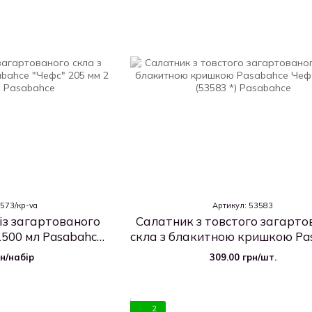
3573/кр-va
Артикул: 53583
із загартованого
Салатник з товстого загарто
1500 мл Pasabahce
скла з блакитною кришкою Pa
 шт (53573/кр)
Чефс 230 мм (53583 *)
рн/набір
309.00 грн/шт.
2