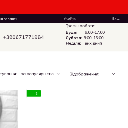
Укр
Рус
Вхід
і гарантії
Графік роботи:
Будні:
9:00–17:00
+380671771984
Субота:
9:00–15:00
Неділя:
вихідний
тування:
за популярністю
Відображення:
2