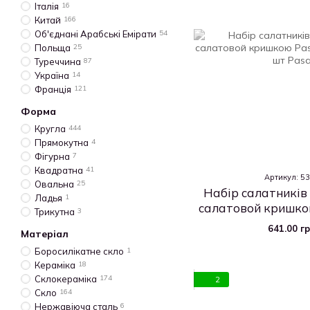
Італія
16
Китай
166
Об'єднані Арабські Емірати
54
Польща
25
Туреччина
87
Україна
14
Франція
121
Форма
Кругла
444
Прямокутна
4
Фігурна
7
Квадратна
41
Артикул: 5
Овальна
25
Набір салатників 
Ладья
1
салатовой кришко
Трикутна
3
140 мм
641.00 г
Матеріал
Боросилікатне скло
1
Кераміка
18
Склокераміка
174
2
Скло
164
Нержавіюча сталь
6