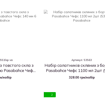
3553/кр-va
Артикул: 53563
з товстого скла з
Набір салатників скляних з б
ю Pasabahce Чефс
Pasabahce Чефс 1100 мл 2шт (
 6 шт
рн/набір
328.00 грн/набір
2