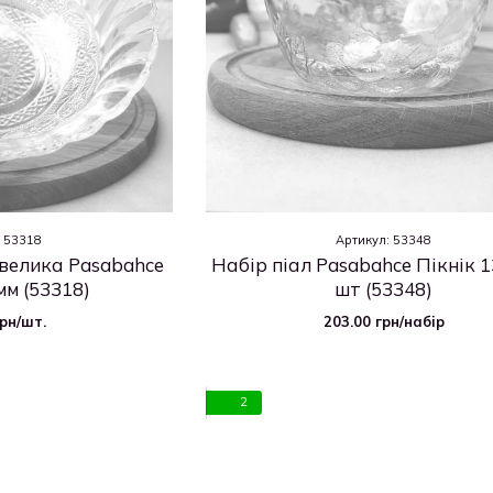
: 53318
Артикул: 53348
велика Pasabahce
Набір піал Pasabahce Пікнік 1
мм (53318)
шт (53348)
грн/шт.
203.00 грн/набір
2