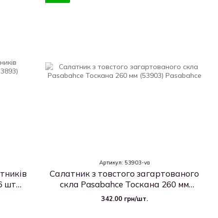
Артикул: 53903-va
атників
Салатник з товстого загартованого
6 шт
скла Pasabahce Тоскана 260 мм
(53903)
342.00 грн/шт.