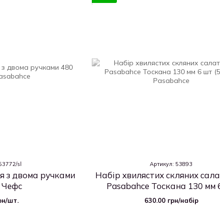
53772/sl
Артикул: 53893
я з двома ручками
Набір хвилястих скляних сал
 Чефс
Pasabahce Тоскана 130 мм 
(53893)
рн/шт.
630.00 грн/набір