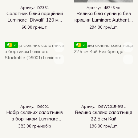
Артикул: D7361
Артикул: d8746-va
Салатник білий порційний
Велика біла супниця без
Luminarc "Diwali" 120 мм
кришки Luminarc Authentic
(D7361)
White 240 мм (D8746)
60.00 грн/шт.
294.00 грн/шт.
2
2
Артикул: D9001
Артикул: DSW2015-9/GL
Набір скляних салатників
Велика скляна салатниця
з бортиком Luminarc
22.5 см Кай
Stackable (D9001)
383.00 грн/набір
196.00 грн/шт.