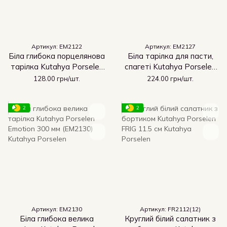
Артикул: EM2122
Артикул: EM2127
Біла глибока порцелянова
Біла тарілка для пасти,
тарілка Kutahya Porselen
спагеті Kutahya Porselen
Emotion 220 мм (EM2122)
Emotion 270 мм
128.00 грн/шт.
224.00 грн/шт.
(EM21327)
2
2
Артикул: EM2130
Артикул: FR2112(12)
Біла глибока велика
Круглий білий салатник з