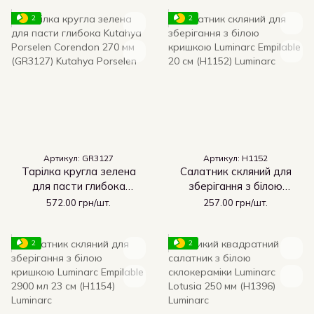
2
2
Артикул: GR3127
Артикул: H1152
Тарілка кругла зелена
Салатник скляний для
для пасти глибока
зберігання з білою
Kutahya Porselen
кришкою Luminarc
572.00 грн/шт.
257.00 грн/шт.
Corendon 270 мм
Empilable 20 см (H1152)
(GR3127)
2
2