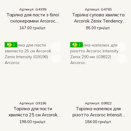
Артикул: G4399
Артикул: G4765
Тарілка для пасти з білої
Тарілка супова хвиляста
склокераміки Arcoroc
Arcorok Zenix Tendency
Intensity Zenix 285 мм
450 мл (G4765)
167.00 грн/шт.
85.00 грн/шт.
(G4399)
2
2
Артикул: G9196
Артикул: G9822
Тарілка для пасти
Тарілка-капелюх для
хвиляста 25 см Arcorok
різотто Arcoroc Intensity
Zenix Intensity (G9196)
Zenix 290 мм (G9822)
198.00 грн/шт.
184.00 грн/шт.