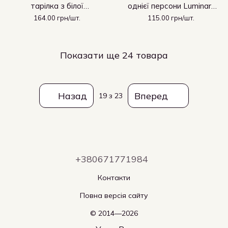
тарілка з білої
однієї персони Luminarc
склокераміки Luminarc
Quadrato White 140 мм
164.00 грн/шт.
115.00 грн/шт.
Quadrato White 200 мм
(Н3668)
(H3659))
Показати ще 24 товара
Назад
Вперед
19
з 23
+380671771984
Контакти
Повна версія сайту
© 2014—2026