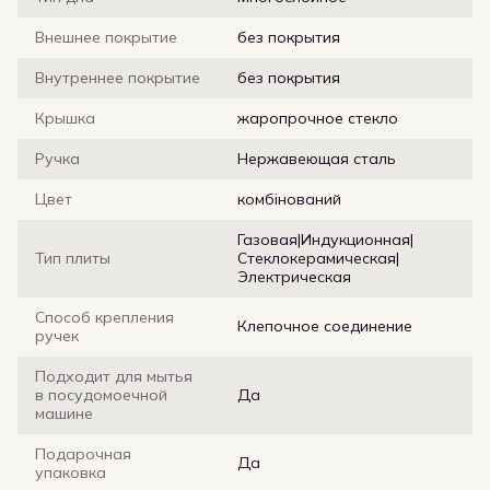
Внешнее покрытие
без покрытия
Внутреннее покрытие
без покрытия
Крышка
жаропрочное стекло
Ручка
Нержавеющая сталь
Цвет
комбінований
Газовая|Индукционная|
Тип плиты
Стеклокерамическая|
Электрическая
Способ крепления
Клепочное соединение
ручек
Подходит для мытья
в посудомоечной
Да
машине
Подарочная
Да
упаковка