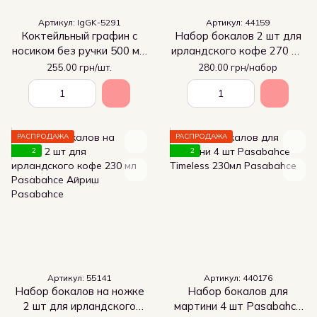
Артикул: IgGK-5291
Артикул: 44159
Коктейльный графин с
Набор бокалов 2 шт для
носиком без ручки 500 мл,
ирландского кофе 270 мл
графин для коктейлей
Pasabahce Айриш
255.00 грн/шт.
280.00 грн/набор
РАСПРОДАЖА
РАСПРОДАЖА
2
2
Артикул: 55141
Артикул: 440176
Набор бокалов на ножке
Набор бокалов для
2 шт для ирландского
мартини 4 шт Pasabahce