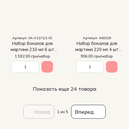
Артикул: VA-V1171/1-IG
Артикул: 440328
Набор бокалов для
Набор бокалов для
мартини 210 мл 6 шт
мартини 220 мл 4 шт
Arcoroc C&S Symetrie
Pasabahce Elysia
1 592.00 грн/набор
906.00 грн/набор
Показать еще 24 товара
Назад
Вперед
1
из 5