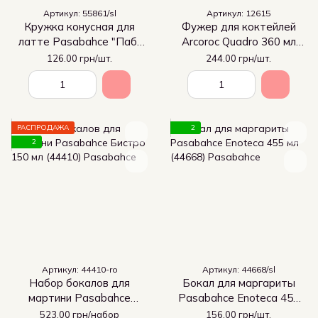
Артикул: 55861/sl
Артикул: 12615
Кружка конусная для
Фужер для коктейлей
латте Pasabahce "Паб"
Arcoroc Quadro 360 мл
260 мл (55861/sl)
(12615)
126.00 грн/шт.
244.00 грн/шт.
РАСПРОДАЖА
2
2
Артикул: 44410-ro
Артикул: 44668/sl
Набор бокалов для
Бокал для маргариты
мартини Pasabahce
Pasabahce Enoteca 455
Бистро 150 мл (44410)
мл (44668)
523.00 грн/набор
156.00 грн/шт.