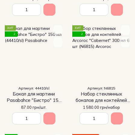
ХИТ
ХИТ
2
2
Артикул: 44410/sl
Артикул: N6815
Бокал для мартини
Набор стеклянных
Pasabahce "Бистро" 150
бокалов для коктейлей
мл (44410/sl)
Arcoroc "Cabernet" 300 мл
87.00 грн/шт.
1 580.00 грн/набор
6 шт (N6815)