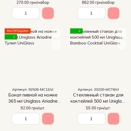
кофе 230 мл Pasabahce
Timeless 230мл
270.00 грн/набор
882.00 грн/набор
Айриш
РАСПРОДАЖА
2
2
Артикул: 92506-МС12/sl
Артикул: 30200-МСТ6/sl
Бокал пивной на ножке
Стеклянный стакан для
365 мл Uniglass Ariadne
коктейлей 500 мл Uniglass
Тулип
Bamboo Cocktail
92.00 грн/шт.
55.00 грн/шт.