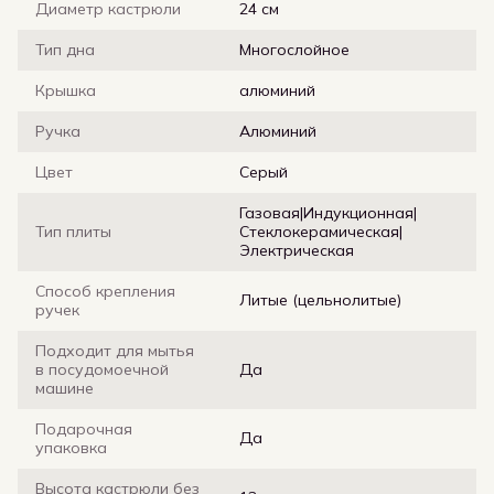
Диаметр кастрюли
24 см
Тип дна
Многослойное
Крышка
алюминий
Ручка
Алюминий
Цвет
Серый
Газовая|Индукционная|
Тип плиты
Стеклокерамическая|
Электрическая
Способ крепления
Литые (цельнолитые)
ручек
Подходит для мытья
в посудомоечной
Да
машине
Подарочная
Да
упаковка
Высота кастрюли без