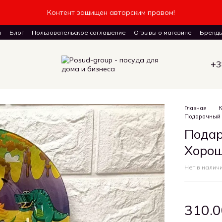
Контент защищен авторским правом!
ы
Блог
Пользовательское соглашение
Отзывы о магазине
Бренд
авку товаров
+3
Главная
К
Подарочный 
Подар
Хорош
Нет в налич
310.0