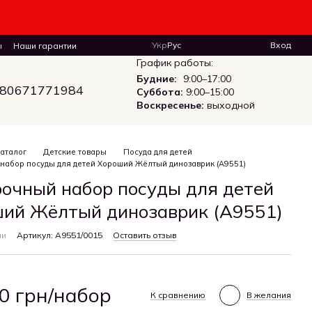
Укр
Рус
Вход
ы
Наши гарантии
График работы:
Будние:
9:00–17:00
80671771984
Суббота:
9:00–15:00
Воскресенье:
выходной
аталог
Детские товары
Посуда для детей
набор посуды для детей Хороший Жёлтый динозаврик (A9551)
очный набор посуды для детей
ий Жёлтый динозаврик (A9551)
ии
Артикул: A9551/0015
Оставить отзыв
0 грн/набор
К сравнению
В желания