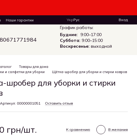
Укр
Рус
Вход
ы
Наши гарантии
График работы:
Будние:
9:00–17:00
80671771984
Суббота:
9:00–15:00
Воскресенье:
выходной
аталог
Товары для дома
ки и салфетки для уборки
Щётка-шробер для уборки и стирки ковров
-шробер для уборки и стирки
в
Артикул: 00000001051
Оставить отзыв
0 грн/шт.
К сравнению
В желания