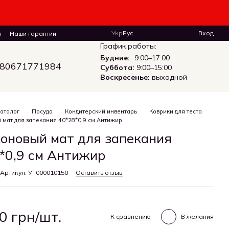
Укр
Рус
Вход
ы
Наши гарантии
График работы:
Будние:
9:00–17:00
80671771984
Суббота:
9:00–15:00
Воскресенье:
выходной
аталог
Посуда
Кондитерский инвентарь
Коврики для теста
мат для запекания 40*28*0,9 см Антижир
оновый мат для запекания
*0,9 см Антижир
Артикул: УТ000010150
Оставить отзыв
0 грн/шт.
К сравнению
В желания