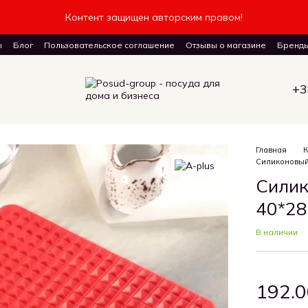
Контент защищен авторским правом!
ы
Блог
Пользовательское соглашение
Отзывы о магазине
Бренд
авку товаров
+3
Главная
К
Силиконовый 
Силик
40*28
В наличии
192.0