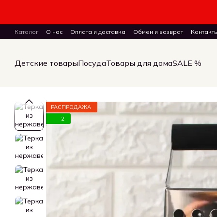
Перейти к основному контенту
Каталог
О нас
Оплата и доставка
Обмен и возврат
Контакт
ПУБЛИЧНЫЙ ДОГОВОР (ОФЕРТА) на заказ, куплю-продажу и дост
Детские товары
Посуда
Товары для дома
SALE %
РАСПРОДАЖА
2