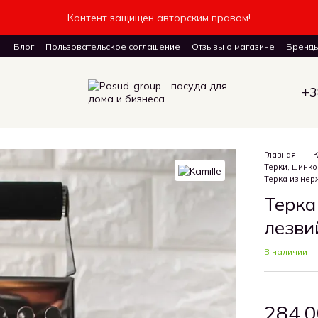
Контент защищен авторским правом!
ы
Блог
Пользовательское соглашение
Отзывы о магазине
Бренд
авку товаров
+3
Главная
К
Терки, шинко
Терка из нер
Терка
лезвий
В наличии
284.0