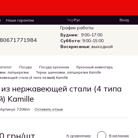
Укр
Рус
Вход
ы
Наши гарантии
График работы:
Будние:
9:00–17:00
80671771984
Суббота:
9:00–15:00
Воскресенье:
выходной
аталог
Посуда
Посуда кухонная
Кухонный инвентарь
вки, лапшерезки
Терки, шинковки, лапшерезки Kamille
жавеющей стали (4 типа лезвий) Kamille
 из нержавеющей стали (4 типа
) Kamille
Артикул: 7206пп
Оставить отзыв
0 грн/шт.
К сравнению
В желания