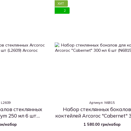
ХИТ
2
: L2609
Артикул: N6815
алов стеклянных
Набор стеклянных бокалов
lym 250 мл 6 шт
коктейлей Arcoroc "Cabernet" 
09)
шт (N6815)
грн/набор
1 580.00 грн/набор