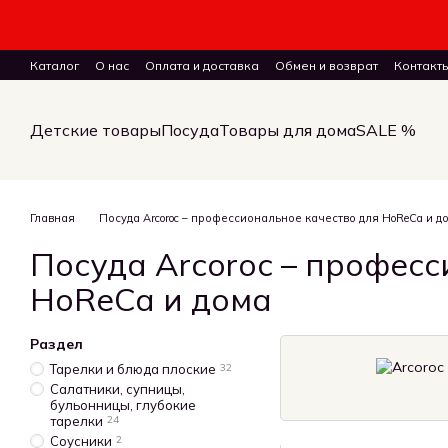
Перейти к основному контенту
Каталог
О нас
Оплата и доставка
Обмен и возврат
Контакт
ПУБЛИЧНЫЙ ДОГОВОР (ОФЕРТА) на заказ, куплю-продажу и дост
Детские товары
Посуда
Товары для дома
SALE %
Главная
Посуда Arcoroc – профессиональное качество для HoReCa и д
Посуда Arcoroc – професс
HoReCa и дома
Раздел
Тарелки и блюда плоские
32
Салатники, супницы,
бульонницы, глубокие
тарелки
24
Соусники
2