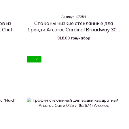
Артикул: L7254
ов из
Стаканы низкие стеклянные для
 Chef &
бренди Arcoroc Cardinal Broadway 300
67)
мл 6 шт (L7254)
918.00 грн/набор
2