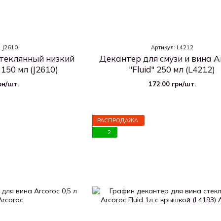
: J2610
Артикул: L4212
теклянный низкий
Декантер для смузи и вина A
150 мл (J2610)
"Fluid" 250 мл (L4212)
рн/шт.
172.00 грн/шт.
РАСПРОДАЖА
2