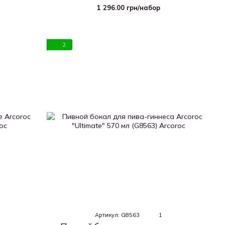
)
210 мл (L2762)
1 296.00 грн/набор
2
Артикул: G8563
1