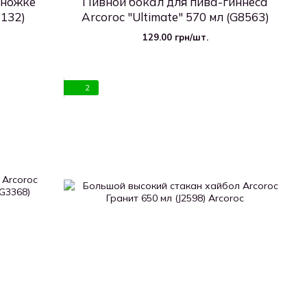
 ножке
Пивной бокал для пива-гиннеса
7132)
Arcoroc "Ultimate" 570 мл (G8563)
129.00 грн/шт.
2