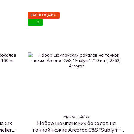
РАСПРОДАЖА
2
Артикул: L2762
нских
Набор шампанских бокалов на
elier
тонкой ножке Arcoroc C&S "Sublym"