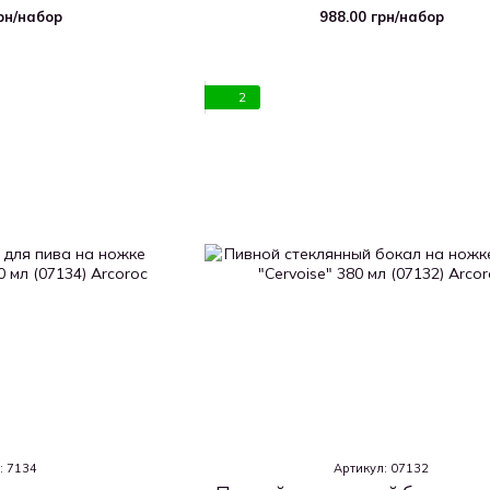
96)
"Cabernet" 160 мл (48024
грн/набор
988.00 грн/набор
2
: 7134
Артикул: 07132