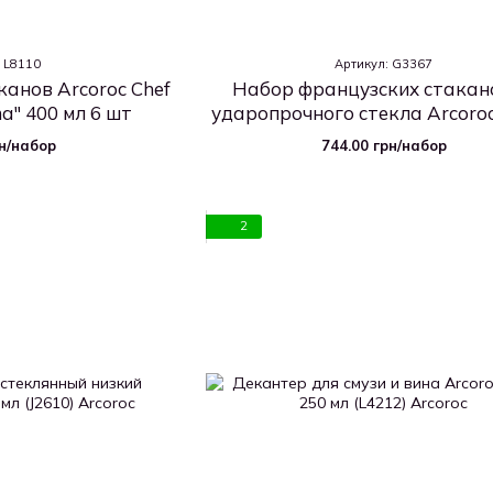
: L8110
Артикул: G3367
анов Arcoroc Chef
Набор французских стакан
ma" 400 мл 6 шт
ударопрочного стекла Arcoroc
Sommelier Lima 350 мл (G33
рн/набор
744.00 грн/набор
2