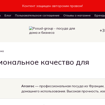
Контент защищен авторским правом!
ы
Блог
Пользовательское соглашение
Отзывы о магазине
Бренд
авку товаров
+3
ома
иональное качество для
Arcoroc
— профессиональная посуда из Франции, 
домашнего использования. Высокая прочность, из