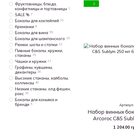
2
Фруктовницы, блюда,
конфетницы и тортовницы
1
SALE %
7
Бокалы для коктейлей
31
Креманки
8
Бокалы для вина
55
Бокалы для шампанского
15
Рюмки, шоты и стопки
13
Пивные бокалы, кружки,
стаканы
15
Чашки и кружки
11
Графины, кувшины,
декантеры
26
Высокие стаканы, хайболы,
коллинзы
40
Низкие стаканы, олд фешен,
рокс
39
Бокалы для коньяка и
бренди
5
Артикул
Набор винных бок
Arcoroc C&S Sub
(L26
1 204.00 