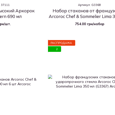
: 37111
Артикул: G3368
ысокий Аркорок
Набор стаканов от француз
ern 690 мл
Arcoroc Chef & Sommelier Lima 
шт (G3368)
грн/шт.
754.00 грн/набор
РАСПРОДАЖА
2