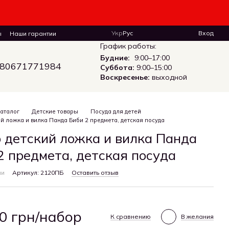
Укр
Рус
Вход
ы
Наши гарантии
График работы:
Будние:
9:00–17:00
80671771984
Суббота:
9:00–15:00
Воскресенье:
выходной
аталог
Детские товары
Посуда для детей
й ложка и вилка Панда Биби 2 предмета, детская посуда
 детский ложка и вилка Панда
2 предмета, детская посуда
ии
Артикул: 2120ПБ
Оставить отзыв
0 грн/набор
К сравнению
В желания