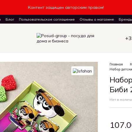
Контент защищен авторским правом!
ы
Блог
Пользовательское соглашение
Отзывы о магазине
Бренд
авку товаров
+3
Главная
К
Набор детски
Набор
Биби 
Нет в налич
107.0