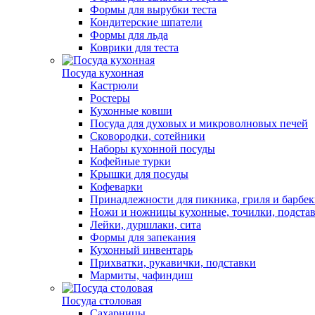
Формы для вырубки теста
Кондитерские шпатели
Формы для льда
Коврики для теста
Посуда кухонная
Кастрюли
Ростеры
Кухонные ковши
Посуда для духовых и микроволновых печей
Сковородки, сотейники
Наборы кухонной посуды
Кофейные турки
Крышки для посуды
Кофеварки
Принадлежности для пикника, гриля и барбе
Ножи и ножницы кухонные, точилки, подста
Лейки, дуршлаки, сита
Формы для запекания
Кухонный инвентарь
Прихватки, рукавички, подставки
Мармиты, чафиндиш
Посуда столовая
Сахарницы