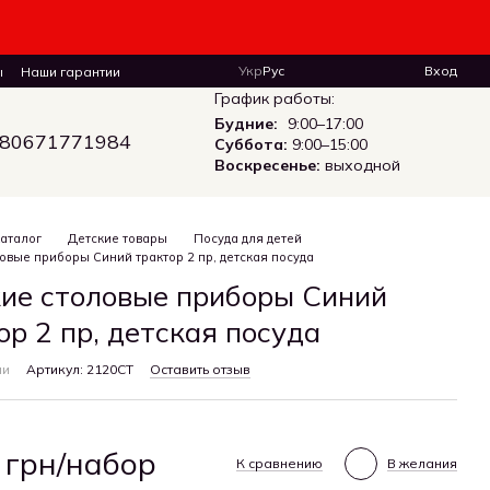
Укр
Рус
Вход
ы
Наши гарантии
График работы:
Будние:
9:00–17:00
80671771984
Суббота:
9:00–15:00
Воскресенье:
выходной
аталог
Детские товары
Посуда для детей
овые приборы Синий трактор 2 пр, детская посуда
ие столовые приборы Синий
ор 2 пр, детская посуда
ии
Артикул: 2120СТ
Оставить отзыв
 грн/набор
К сравнению
В желания