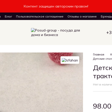
Контент защищен авторским правом!
ы
Блог
Пользовательское соглашение
Отзывы о магазине
Бренд
авку товаров
+3
Главная
К
Детские стол
Детск
тракт
Нет в налич
98.00