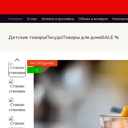
Перейти к основному контенту
Каталог
О нас
Оплата и доставка
Обмен и возврат
Контакт
ПУБЛИЧНЫЙ ДОГОВОР (ОФЕРТА) на заказ, куплю-продажу и дост
Детские товары
Посуда
Товары для дома
SALE %
РАСПРОДАЖА
2