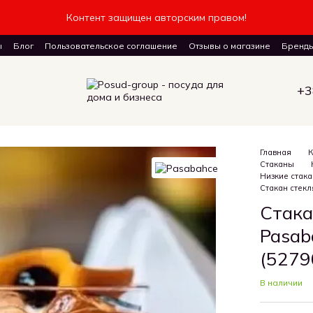
Контент защищен авторским правом!
ы
Блог
Пользовательское соглашение
Отзывы о магазине
Бренд
авку товаров
+3
Главная
К
Стаканы
Низкие стака
Стакан стекля
Стака
Pasab
(52790
В наличии