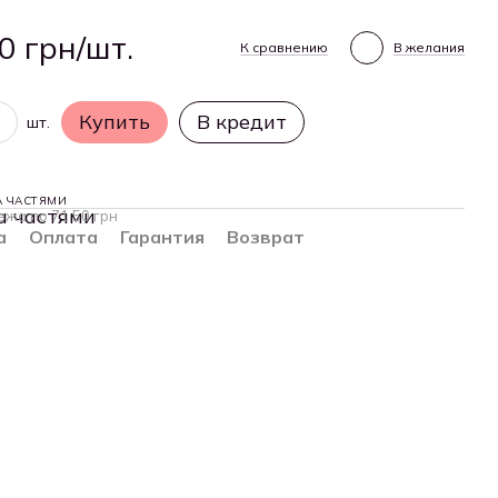
0 грн/шт.
К сравнению
В желания
Купить
В кредит
шт.
А ЧАСТЯМИ
ежа по 71.50 грн
а
Оплата
Гарантия
Возврат