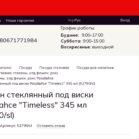
Укр
Рус
Вход
ы
Наши гарантии
График работы:
Будние:
9:00–17:00
80671771984
Суббота:
9:00–15:00
Воскресенье:
выходной
аталог
Посуда
Посуда столовая
Посуда для напитков
Низкие стаканы, олд фешен, рокс
ны, олд фешен, рокс Pasabahce
нный под виски Pasabahce "Timeless" 345 мл (52790/sl)
н стеклянный под виски
ahce "Timeless" 345 мл
/sl)
Артикул: 52790/sl
Оставить отзыв