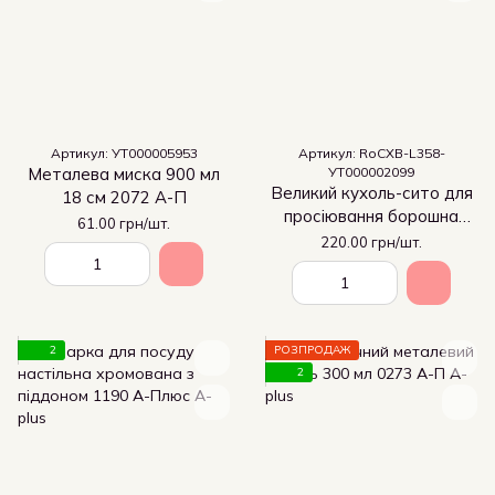
Артикул: УТ000005953
Артикул: RoCXB-L358-
Металева миска 900 мл
УТ000002099
Великий кухоль-сито для
18 см 2072 А-П
просіювання борошна
61.00 грн/шт.
9,5*13 см А-П (1017)
220.00 грн/шт.
2
РОЗПРОДАЖ
2