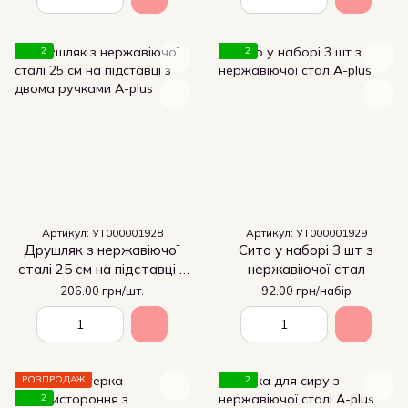
2
2
Артикул: УТ000001928
Артикул: УТ000001929
Друшляк з нержавіючої
Сито у наборі 3 шт з
сталі 25 см на підставці з
нержавіючої стал
двома ручками
206.00 грн/шт.
92.00 грн/набір
РОЗПРОДАЖ
2
2