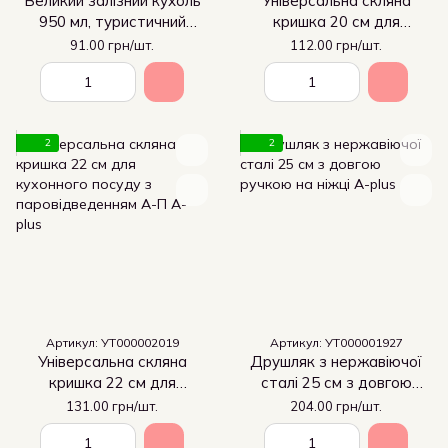
Великий залізний кухоль
Універсальна скляна
950 мл, туристичний
кришка 20 см для
посуд 0276 А-П
кухонного посуду з
91.00 грн/шт.
112.00 грн/шт.
паровідведенням А-П
2
2
Артикул: УТ000002019
Артикул: УТ000001927
Універсальна скляна
Друшляк з нержавіючої
кришка 22 см для
сталі 25 см з довгою
кухонного посуду з
ручкою на ніжці
131.00 грн/шт.
204.00 грн/шт.
паровідведенням А-П