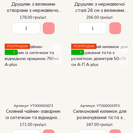
Друшляк з великими
Друшляк з нержавіючої
отворами з нержавіючої
сталі 26 см з великими
сталі та двома ручками
отворами і довгою
178.00 грн/шт.
206.00 грн/шт.
24 см
ручкою-стопором
РОЗПРОДАЖ
РОЗПРОДАЖ
2
2
Артикул: УТ000002673
Артикул: УТ000002970
Скляний чайник-заварник
Силіконовий килимок для
із ситечком та відкидною
розкачування тіста з
кришкою 750мл
розміткою діаметрів
171.00 грн/шт.
247.00 грн/шт.
50×70 см А-П