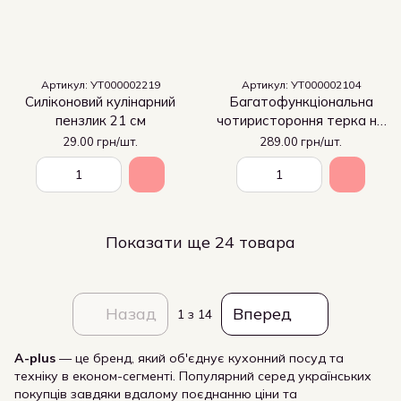
Артикул: УТ000002219
Артикул: УТ000002104
Силіконовий кулінарний
Багатофункціональна
пензлик 21 см
чотиристороння терка на
прогумованій основі
29.00 грн/шт.
289.00 грн/шт.
Показати ще 24 товара
Назад
Вперед
1
з 14
A-plus
— це бренд, який об'єднує кухонний посуд та
техніку в економ-сегменті. Популярний серед українських
покупців завдяки вдалому поєднанню ціни та