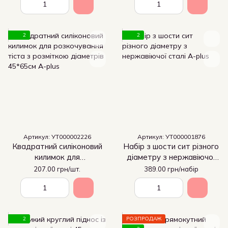
2
2
Артикул: УТ000002226
Артикул: УТ000001876
Квадратний силіконовий
Набір з шости сит різного
килимок для
діаметру з нержавіючої
розкочування тіста з
сталі
207.00 грн/шт.
389.00 грн/набір
розміткою діаметрів
45*65см
2
РОЗПРОДАЖ