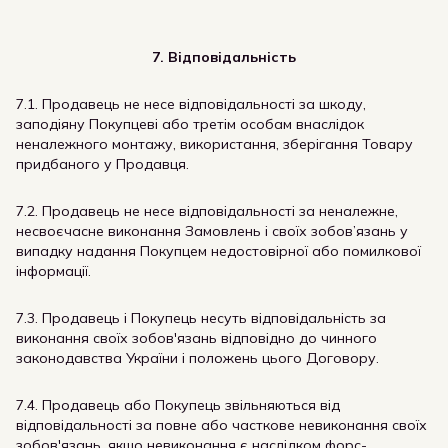
7. Відповідальність
7.1. Продавець не несе відповідальності за шкоду,
заподіяну Покупцеві або третім особам внаслідок
неналежного монтажу, використання, зберігання Товару
придбаного у Продавця.
7.2. Продавець не несе відповідальності за неналежне,
несвоєчасне виконання Замовлень і своїх зобов’язань у
випадку надання Покупцем недостовірної або помилкової
інформації.
7.3. Продавець і Покупець несуть відповідальність за
виконання своїх зобов'язань відповідно до чинного
законодавства України і положень цього Договору.
7.4. Продавець або Покупець звільняються від
відповідальності за повне або часткове невиконання своїх
зобов'язань, якщо невиконання є наслідком форс-