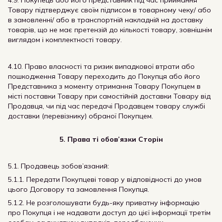
4.9. Покупець або його представник під час приймання
Товару підтверджує своїм підписом в товарному чеку/ або
в замовленні/ або в транспортній накладній на доставку
товарів, що не має претензій до кількості товару, зовнішнім
виглядом і комплектності товару.
4.10. Право власності та ризик випадкової втрати або
пошкодження Товару переходить до Покупця або його
Представника з моменту отримання Товару Покупцем в
місті поставки Товару при самостійній доставки Товару від
Продавця, чи під час передачі Продавцем товару службі
доставки (перевізнику) обраної Покупцем.
5. Права ті обов’язки Сторін
5.1. Продавець зобов’язаний:
5.1.1. Передати Покупцеві товар у відповідності до умов
цього Договору та замовлення Покупця.
5.1.2. Не розголошувати будь-яку приватну інформацію
про Покупця і не надавати доступ до цієї інформації третім