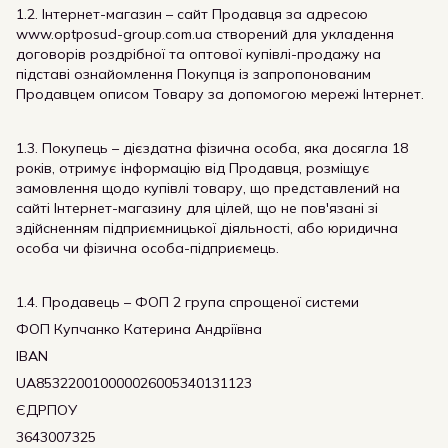
1.2. Інтернет-магазин – сайт Продавця за адресою
www.optposud-group.com.ua створений для укладення
договорів роздрібної та оптової купівлі-продажу на
підставі ознайомлення Покупця із запропонованим
Продавцем описом Товару за допомогою мережі Інтернет.
1.3. Покупець – дієздатна фізична особа, яка досягла 18
років, отримує інформацію від Продавця, розміщує
замовлення щодо купівлі товару, що представлений на
сайті Інтернет-магазину для цілей, що не пов'язані зі
здійсненням підприємницької діяльності, або юридична
особа чи фізична особа-підприємець.
1.4. Продавець – ФОП 2 група спрощеної системи
ФОП Купчанко Катерина Андріївна
IBAN
UA853220010000026005340131123
ЄДРПОУ
3643007325