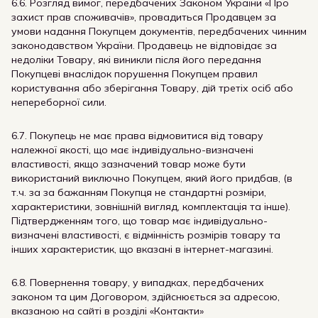
6.6. Розгляд вимог, передбачених Законом України «Про
захист прав споживачів», провадиться Продавцем за
умови надання Покупцем документів, передбачених чинним
законодавством України. Продавець не відповідає за
недоліки Товару, які виникли після його передання
Покупцеві внаслідок порушення Покупцем правил
користування або зберігання Товару, дій третіх осіб або
непереборної сили.
6.7. Покупець не має права відмовитися від товару
належної якості, що має індивідуально-визначені
властивості, якщо зазначений товар може бути
використаний виключно Покупцем, який його придбав, (в
т.ч. за за бажанням Покупця не стандартні розміри,
характеристики, зовнішній вигляд, комплектація та інше).
Підтвердженням того, що товар має індивідуально-
визначені властивості, є відмінність розмірів товару та
інших характеристик, що вказані в інтернет-магазині.
6.8. Повернення товару, у випадках, передбачених
законом та цим Договором, здійснюється за адресою,
вказаною на сайті в розділі «Контакти»