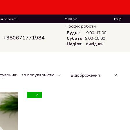
Укр
Рус
Вхід
і гарантії
Графік роботи:
Будні:
9:00–17:00
+380671771984
Субота:
9:00–15:00
Неділя:
вихідний
тування:
за популярністю
Відображення:
2