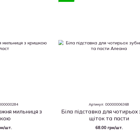
0000000284
Артикул: 00000006368
жня мильниця з
Біла підставка для чотирьох 
кою
щіток та пасти
рн/шт.
68.00 грн/шт.