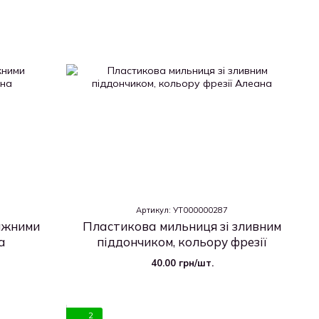
Артикул: УТ000000287
ажними
Пластикова мильниця зі зливним
а
піддончиком, кольору фрезії
40.00 грн/шт.
2