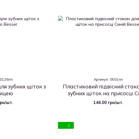
 0126пп
Артикул: 0501пп
ля зубних щіток з
Пластиковий підвісний стак
ицею
зубних щіток на присосці С
грн/шт.
146.00 грн/шт.
2