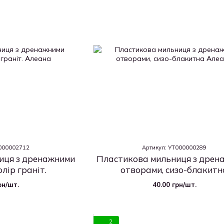
0000002712
Артикул: УТ000000289
иця з дренажними
Пластикова мильниця з дрен
лір граніт.
отворами, сизо-блакитн
рн/шт.
40.00 грн/шт.
2