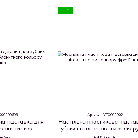
2
Т000000699
Артикул: УТ000000211
на підставка для
Настільна пластикова підста
а пасти сизо-
зубних щіток та пасти кольору
о кольору
рн/шт.
68.00 грн/шт.