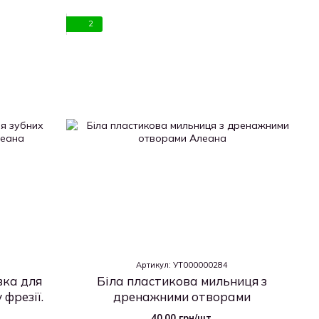
2
Артикул: УТ000000284
вка для
Біла пластикова мильниця з
 фрезії.
дренажними отворами
40.00 грн/шт.