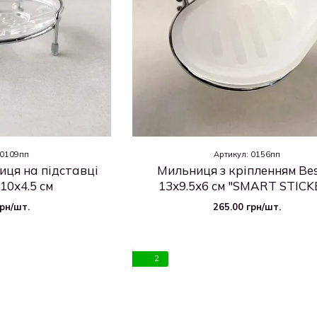
 0109пп
Артикул: 0156пп
ця на підставці
Мильниця з кріпленням Be
10х4.5 см
13х9.5х6 см "SMART STICK
грн/шт.
265.00 грн/шт.
2