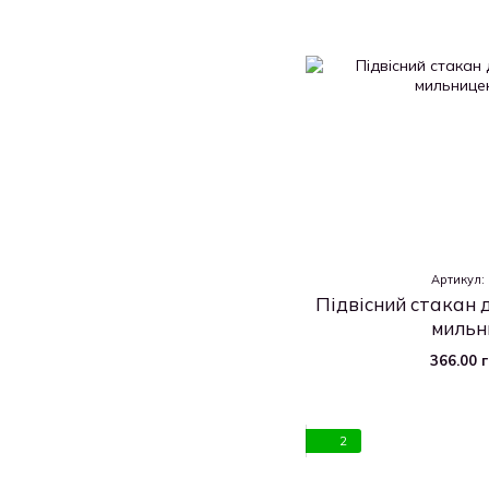
Артикул:
Підвісний стакан д
мильн
366.00 
2