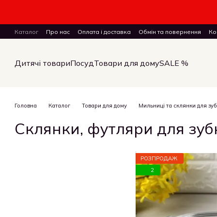
Перейти до основного контенту
Каталог
Про нас
Оплата і доставка
Обмін та повернення
Ко
ПУБЛІЧНИЙ ДОГОВІР (ОФЕРТА) на замовлення, купівлю-продаж і 
Дитячі товари
Посуд
Товари для дому
SALE %
Головна
Каталог
Товари для дому
Мильниці та склянки для зуб
Склянки, футляри для зуб
РОЗПРОДАЖ
2