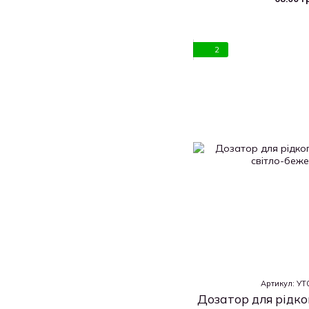
2
Артикул: У
Дозатор для рідког