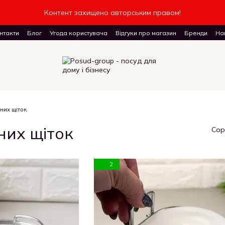
Контент захищено авторським правом!
нтакти
Блог
Угода користувача
Відгуки про магазин
Бренди
Наш
доставку товарів
них щіток
них щіток
Сор
2