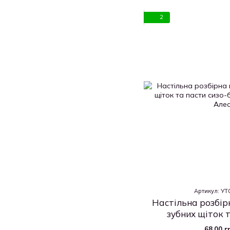
2
Артикул: У
Настільна розбір
зубних щіток т
блакитног
68.00 г