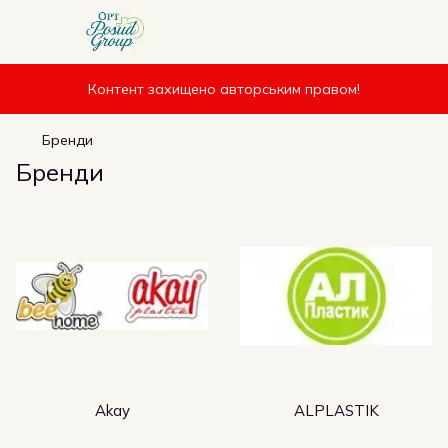
Контент захищено авторським правом!
Бренди
Бренди
Akay
ALPLASTIK