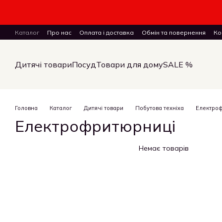
Перейти до основного контенту
Каталог
Про нас
Оплата і доставка
Обмін та повернення
Ко
ПУБЛІЧНИЙ ДОГОВІР (ОФЕРТА) на замовлення, купівлю-продаж і 
Дитячі товари
Посуд
Товари для дому
SALE %
Головна
Каталог
Дитячі товари
Побутова техніха
Електро
Електрофритюрниці
Немає товарів