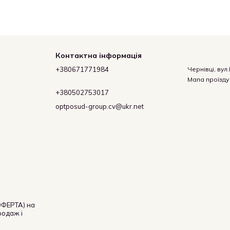
Контактна інформація
+380671771984
Чернівці, вул
Мапа проїзду
+380502753017
optposud-group.cv@ukr.net
ФЕРТА) на
родаж і