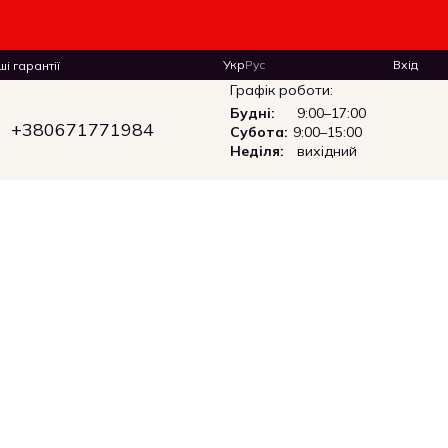
Укр
Рус
Вхід
і гарантії
Графік роботи:
Будні:
9:00–17:00
+380671771984
Субота:
9:00–15:00
Неділя:
вихідний