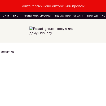
Контент захищено авторським правом!
нтакти
Блог
Угода користувача
Відгуки про магазин
Бренди
Наш
доставку товарів
фритюрниці