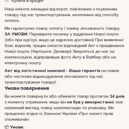
Купити в кредит
Наші клієнти захищені від втрат, пов'язаних з псуванням
товару під час транспортування, незалежно від способу
оплати.
Ми гарантуємо повну оплату / заміну зіпсованого товару
ЗА УМОВИ
: Перевірити посилку у відділенні Нової пошти
(або при кур'єрі, якщо це адресна доставка) При виявленні
бою, відколів, тріщин скласти відповідний Акт з працівником
Нової пошти (Укрпошти, Делівері) Зверніться до нас за
компенсацією, відправивши фото Акту в Вайбер або на
електронну пошту.
Акт від логістичної компанії - Ваша гарантія
на повне
або часткове відшкодування зіпсованого під час
транспортування товару!
Умови повернення
Ви можете повернути або обміняти товар протягом
14 днів
з моменту отримання, якщо він
не був у використанні
, має
належний вигляд, повну комплектацію та упаковку. Ми
працюємо згідно із Законом України «Про захист прав
споживачів».
📦
Умови: