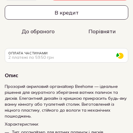
В кредит
До обраного
Порівняти
ОПЛАТА ЧАСТИНАМИ
2 платежі по 59.50 грн
Опис
Прозорий акриловий органайзер Beehome — ідеальне
рішення для акуратного зберігання ватних паличок та
дисків. Елегантний дизайн із кришкою прикрасить будь-яку
ванну кімнату або туалетний столик. Виготовлений із
міцного пластику, стійкого до вологи та механічних
пошкоджень.
Характеристики:
Тип: органайзер для ватних паличок і дисків