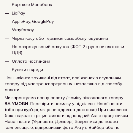
Карткою Монобанк
LiqPay
ApplePay, GooglePay
Wayforpay
Через касу або термінал самообслуговування
На розрахунковий рахунок (ФОП 2 група не платники
ПДВ)
Оплата частинами
Купити в кредит
Наші клієнти захищені від втрат, пов'язаних з псуванням
товару під час транспортування, незалежно від способу
оплати.
Ми гарантуємо повну оплату / заміну зіпсованого товару
ЗА УМОВИ
: Перевірити посилку у відділенні Нової пошти
(або при кур'єрі, якщо це адресна доставка) При виявленні
бою, відколів, тріщин скласти відповідний Акт з працівником
Нової пошти (Укрпошти, Делівері) Зверніться до нас за
компенсацією, відправивши фото Акту в Вайбер або на