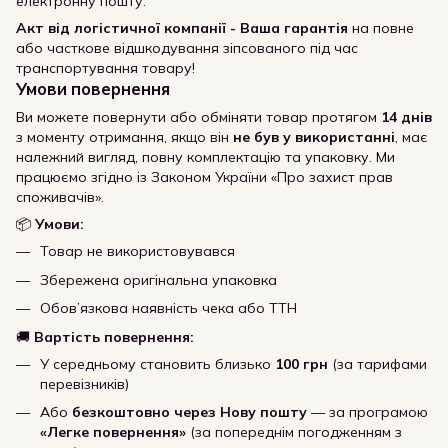
електронну пошту.
Акт від логістичної компанії - Ваша гарантія
на повне
або часткове відшкодування зіпсованого під час
транспортування товару!
Умови повернення
Ви можете повернути або обміняти товар протягом
14 днів
з моменту отримання, якщо він
не був у використанні
, має
належний вигляд, повну комплектацію та упаковку. Ми
працюємо згідно із Законом України «Про захист прав
споживачів».
📦
Умови:
Товар не використовувався
Збережена оригінальна упаковка
Обов’язкова наявність чека або ТТН
🚚
Вартість повернення:
У середньому становить близько
100 грн
(за тарифами
перевізників)
Або
безкоштовно через Нову пошту
— за програмою
«Легке повернення»
(за попереднім погодженням з