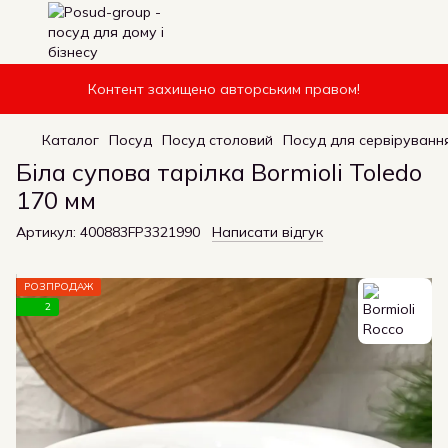
Контент захищено авторським правом!
Каталог
Посуд
Посуд столовий
Посуд для сервірування
Біла супова тарілка Bormioli Toledo
170 мм
Артикул:
400883FP3321990
Написати відгук
РОЗПРОДАЖ
2