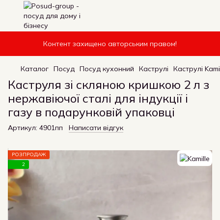
Контент захищено авторським правом!
Каталог
Посуд
Посуд кухонний
Каструлі
Каструлі Kami
Каструля зі скляною кришкою 2 л з
нержавіючої сталі для індукції і
газу в подарунковій упаковці
Артикул:
4901пп
Написати відгук
РОЗПРОДАЖ
2