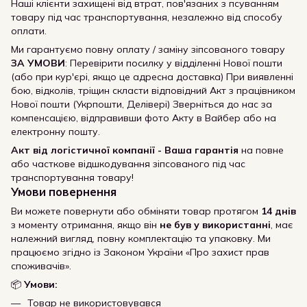
Наші клієнти захищені від втрат, пов'язаних з псуванням
товару під час транспортування, незалежно від способу
оплати.
Ми гарантуємо повну оплату / заміну зіпсованого товару
ЗА УМОВИ
: Перевірити посилку у відділенні Нової пошти
(або при кур'єрі, якщо це адресна доставка) При виявленні
бою, відколів, тріщин скласти відповідний Акт з працівником
Нової пошти (Укрпошти, Делівері) Зверніться до нас за
компенсацією, відправивши фото Акту в Вайбер або на
електронну пошту.
Акт від логістичної компанії - Ваша гарантія
на повне
або часткове відшкодування зіпсованого під час
транспортування товару!
Умови повернення
Ви можете повернути або обміняти товар протягом
14 днів
з моменту отримання, якщо він
не був у використанні
, має
належний вигляд, повну комплектацію та упаковку. Ми
працюємо згідно із Законом України «Про захист прав
споживачів».
📦
Умови:
Товар не використовувався