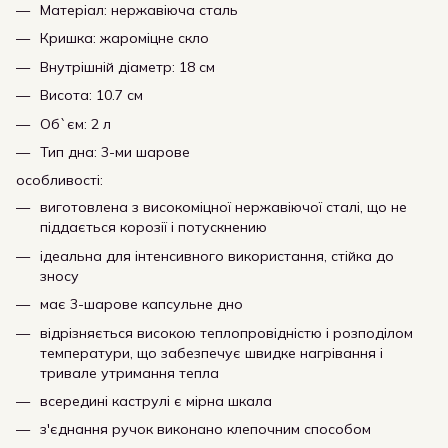
Матеріал: нержавіюча сталь
Кришка: жароміцне скло
Внутрішній діаметр: 18 см
Висота: 10.7 см
Об`єм: 2 л
Тип дна: 3-ми шарове
особливості:
виготовлена з високоміцної нержавіючої сталі, що не
піддається корозії і потускнению
ідеальна для інтенсивного використання, стійка до
зносу
має 3-шарове капсульне дно
відрізняється високою теплопровідністю і розподілом
температури, що забезпечує швидке нагрівання і
тривале утримання тепла
всередині каструлі є мірна шкала
з'єднання ручок виконано клепочним способом