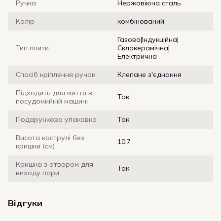
Ручка
Нержавіюча сталь
Колір
комбінований
Газова|Індукційна|
Тип плити
Склокерамічна|
Електрична
Спосіб кріплення ручок
Клепане з'єднання
Підходить для миття в
Так
посудомийній машині
Подарункова упаковка
Так
Висота каструлі без
10.7
кришки (см)
Кришка з отвором для
Так
виходу пари
Відгуки