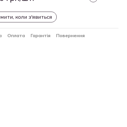
мити, коли з'явиться
а
Оплата
Гарантія
Повернення