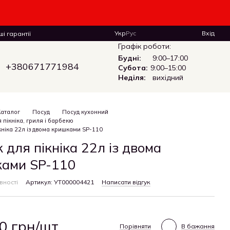
Укр
Рус
Вхід
і гарантії
Графік роботи:
Будні:
9:00–17:00
+380671771984
Субота:
9:00–15:00
Неділя:
вихідний
Каталог
Посуд
Посуд кухонний
 пікніка, гриля і барбекю
кніка 22л із двома кришками SP-110
 для пікніка 22л із двома
ами SP-110
вності
Артикул: УТ000004421
Написати відгук
0 грн/шт.
Порівняти
В бажання