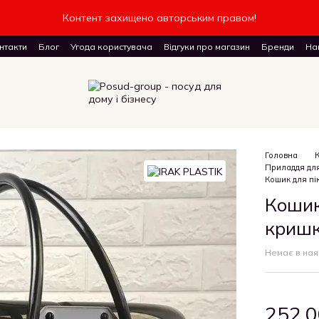
Контент захищено авторським правом!
нтакти
Блог
Угода користувача
Відгуки про магазин
Бренди
Наш
доставку товарів
Головна
Приладдя для
Кошик для пі
Кошик
кришк
Немає в ная
252.0