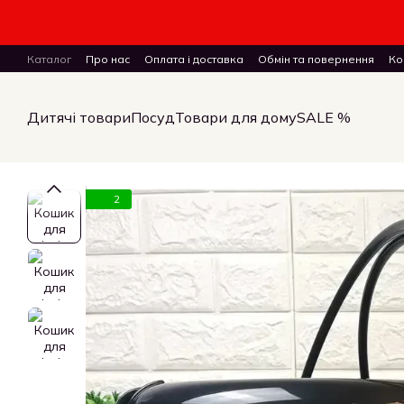
Перейти до основного контенту
Каталог
Про нас
Оплата і доставка
Обмін та повернення
Ко
ПУБЛІЧНИЙ ДОГОВІР (ОФЕРТА) на замовлення, купівлю-продаж і 
Дитячі товари
Посуд
Товари для дому
SALE %
2