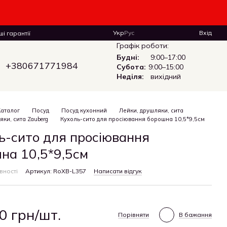
Укр
Рус
Вхід
і гарантії
Графік роботи:
Будні:
9:00–17:00
+380671771984
Субота:
9:00–15:00
Неділя:
вихідний
Каталог
Посуд
Посуд кухонний
Лейки, друшляки, сита
яки, сита Zauberg
Кухоль-сито для просіювання борошна 10,5*9,5см
ь-сито для просіювання
на 10,5*9,5см
вності
Артикул: RoXB-L357
Написати відгук
0 грн/шт.
Порівняти
В бажання