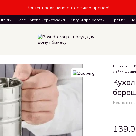
Контент захищено авторським правом!
нтакти
Блог
Угода користувача
Відгуки про магазин
Бренди
Наш
доставку товарів
Головна
Лейки, друшл
Кухол
борош
Немає в ная
139.0