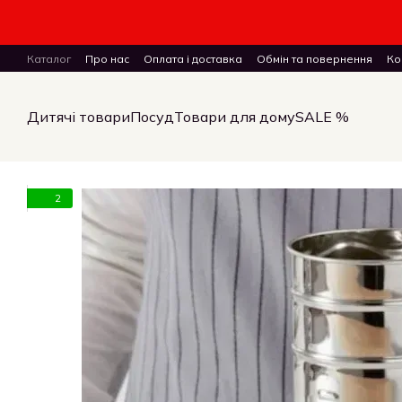
Перейти до основного контенту
Каталог
Про нас
Оплата і доставка
Обмін та повернення
Ко
ПУБЛІЧНИЙ ДОГОВІР (ОФЕРТА) на замовлення, купівлю-продаж і 
Дитячі товари
Посуд
Товари для дому
SALE %
2