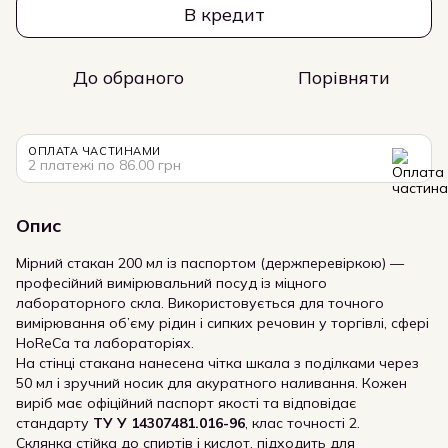
В кредит
До обраного
Порівняти
ОПЛАТА ЧАСТИНАМИ
2 платежі по 86.00 грн
Опис
Мірний стакан 200 мл із паспортом (держперевіркою) —
професійний вимірювальний посуд із міцного
лабораторного скла. Використовується для точного
вимірювання об’єму рідин і сипких речовин у торгівлі, сфері
HoReCa та лабораторіях.
На стінці стакана нанесена чітка шкала з поділками через
50 мл і зручний носик для акуратного наливання. Кожен
виріб має офіційний паспорт якості та відповідає
стандарту
ТУ У 14307481.016-96
, клас точності 2.
Склянка стійка до спиртів і кислот, підходить для