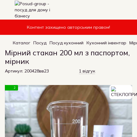
Контент захищено авторським правом!
Каталог
Посуд
Посуд кухонний
Кухонний інвентар
Мір
Мірний стакан 200 мл з паспортом,
мірник
Артикул:
200428вв23
1 відгук
2