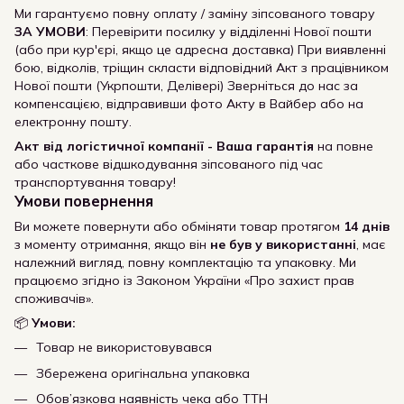
Ми гарантуємо повну оплату / заміну зіпсованого товару
ЗА УМОВИ
: Перевірити посилку у відділенні Нової пошти
(або при кур'єрі, якщо це адресна доставка) При виявленні
бою, відколів, тріщин скласти відповідний Акт з працівником
Нової пошти (Укрпошти, Делівері) Зверніться до нас за
компенсацією, відправивши фото Акту в Вайбер або на
електронну пошту.
Акт від логістичної компанії - Ваша гарантія
на повне
або часткове відшкодування зіпсованого під час
транспортування товару!
Умови повернення
Ви можете повернути або обміняти товар протягом
14 днів
з моменту отримання, якщо він
не був у використанні
, має
належний вигляд, повну комплектацію та упаковку. Ми
працюємо згідно із Законом України «Про захист прав
споживачів».
📦
Умови:
Товар не використовувався
Збережена оригінальна упаковка
Обов’язкова наявність чека або ТТН